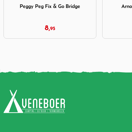
Arno Bindriemen 200cm
DWS
7,
50