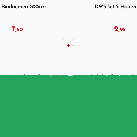
 Set S-Haken 6st.
Rubberen Ring Grijs Clas
mm
2,
0,
95
40