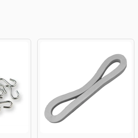
rijs Classic 90x5x5 mm
Afbeelding Tentharing Houten Pro 40 cm