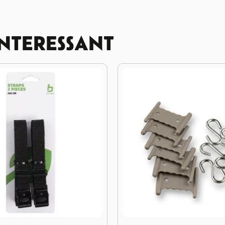
INTERESSANT
DWS Set S-Haken 6st.
Afbeelding Rubberen Ring G