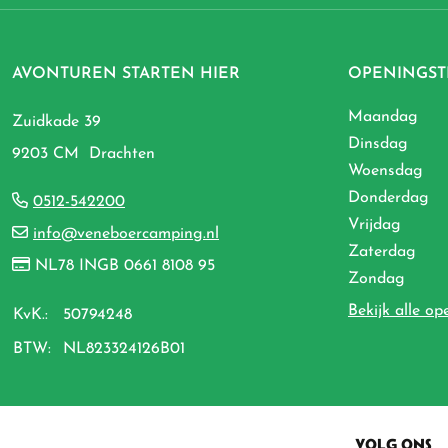
AVONTUREN STARTEN HIER
OPENINGST
Maandag
Zuidkade 39
Dinsdag
9203 CM Drachten
Woensdag
Donderdag
0512-542200
Vrijdag
info@veneboercamping.nl
Zaterdag
NL78 INGB 0661 8108 95
Zondag
Bekijk alle op
KvK.:
50794248
BTW:
NL823324126B01
VOLG ONS