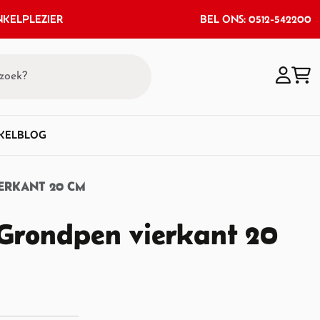
KELPLEZIER
BEL ONS: 0512-542200
KEL
BLOG
ERKANT 20 CM
Grondpen vierkant 20