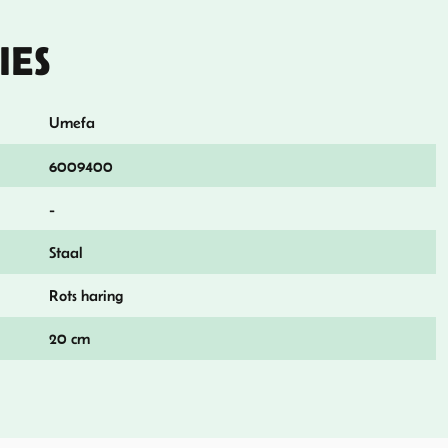
IES
Umefa
6009400
-
Staal
Rots haring
20 cm