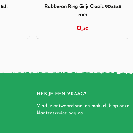
sic 90x5x5
Tentharing Houten Pro 40 cm
1,
75
HEB JE EEN VRAAG?
Vind je antwoord snel en makkelijk op onze
klantenservice pagina
.