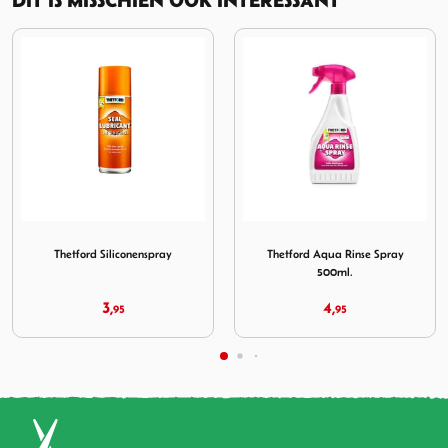
nenspray
Afbeelding Thetford Aqua Rinse Spray 500ml.
Afbeelding Thetford Aqua 
Thetford Aqua Rinse Spray
Thetford Aqua Kem Blue
500ml.
Concentrated Lavender 0.75L
4,
12,
95
95