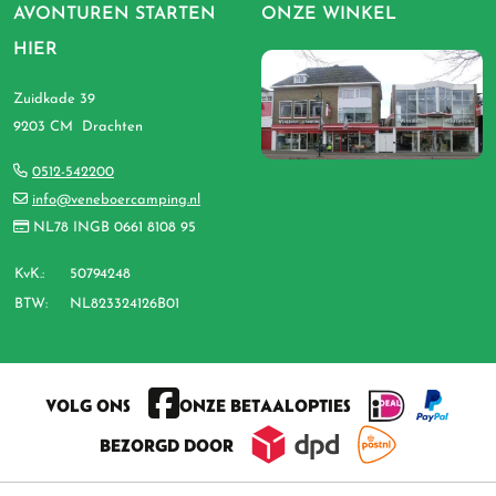
AVONTUREN STARTEN
ONZE WINKEL
HIER
Zuidkade 39
9203 CM Drachten
0512-542200
info@veneboercamping.nl
NL78 INGB 0661 8108 95
KvK.:
50794248
BTW:
NL823324126B01
VOLG ONS
ONZE BETAALOPTIES
BEZORGD DOOR