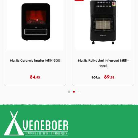
c heater MKK-300
Afbeelding Mestic Rolkachel Infrarood MRK-100K
Afbeelding Eurotrail Heat
Mestic Rolkachel Infrarood MRK-
Eurotrail Heater Mauna 1500 W
100K
89,
39,
109,
95
44,
95
95
95