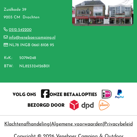
Zuidkade 39
9203 CM Drachten
0512-542200
info@veneboercamping.nl
NL78 INGB 0661 8108 95
KvK.:
50794248
BTW:
NL823324126B01
VOLG ONS
ONZE BETAALOPTIES
BEZORGD DOOR
Klachtenafhandeling
Algemene voorwaarden
Privacybeleid
Copyright © 2026 Veneboer Camping & Outdoor