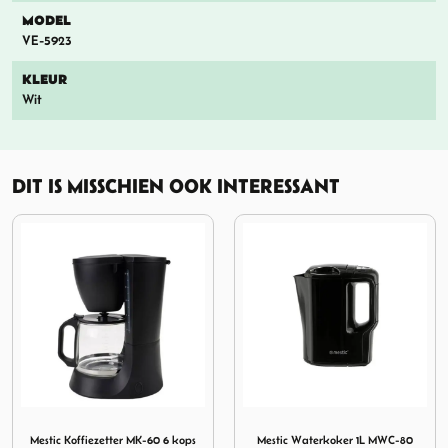
MODEL
VE-5923
KLEUR
Wit
DIT IS MISSCHIEN OOK INTERESSANT
zetter MK-60 6 kops
Afbeelding Mestic Waterkoker 1L MWC-80 Zwart
Afbeelding Haba Caldera
Mestic Waterkoker 1L MWC-80
Haba Caldera Waterkoker12V