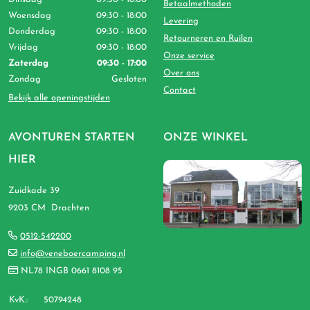
Betaalmethoden
Woensdag
09:30 - 18:00
Levering
Donderdag
09:30 - 18:00
Retourneren en Ruilen
Vrijdag
09:30 - 18:00
Onze service
Zaterdag
09:30 - 17:00
Over ons
Zondag
Gesloten
Contact
Bekijk alle openingstijden
AVONTUREN STARTEN
ONZE WINKEL
HIER
Zuidkade 39
9203 CM Drachten
0512-542200
info@veneboercamping.nl
NL78 INGB 0661 8108 95
KvK.:
50794248