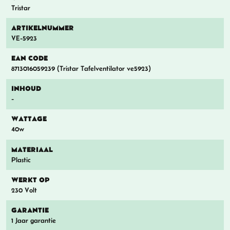
Tristar
ARTIKELNUMMER
VE-5923
EAN CODE
8713016059239 (Tristar Tafelventilator ve5923)
INHOUD
-
WATTAGE
40w
MATERIAAL
Plastic
WERKT OP
230 Volt
GARANTIE
1 Jaar garantie