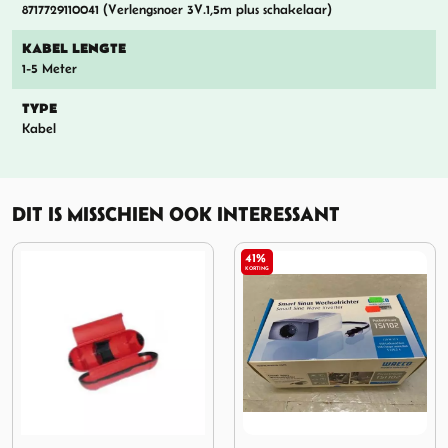
8717729110041 (Verlengsnoer 3V.1,5m plus schakelaar)
KABEL LENGTE
1-5 Meter
TYPE
Kabel
DIT IS MISSCHIEN OOK INTERESSANT
41%
KORTING
ox Rood met Rubberring
Afbeelding Smart Sine Wave Inverter
Afbeelding Haba Wandconta