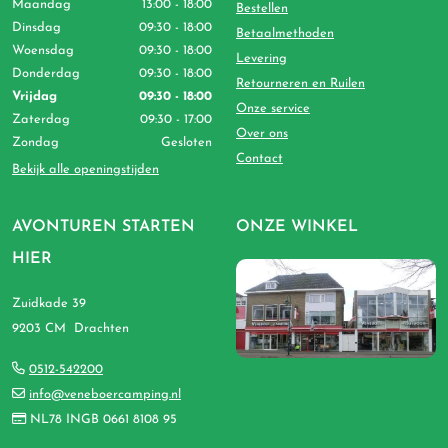
Maandag
13:00 - 18:00
Bestellen
Dinsdag
09:30 - 18:00
Betaalmethoden
Woensdag
09:30 - 18:00
Levering
Donderdag
09:30 - 18:00
Retourneren en Ruilen
Vrijdag
09:30 - 18:00
Onze service
Zaterdag
09:30 - 17:00
Over ons
Zondag
Gesloten
Contact
Bekijk alle openingstijden
AVONTUREN STARTEN
ONZE WINKEL
HIER
Zuidkade 39
9203 CM Drachten
0512-542200
info@veneboercamping.nl
NL78 INGB 0661 8108 95