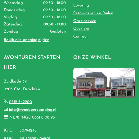
Woensdag
09:30 - 18:00
Levering
Donderdag
09:30 - 18:00
Retourneren en Ruilen
Vrijdag
09:30 - 18:00
Onze service
Zaterdag
09:30 - 17:00
Over ons
Zondag
Gesloten
Contact
Bekijk alle openingstijden
AVONTUREN STARTEN
ONZE WINKEL
HIER
Zuidkade 39
9203 CM Drachten
0512-542200
info@veneboercamping.nl
NL78 INGB 0661 8108 95
KvK.:
50794248
BTW:
NL823324126B01