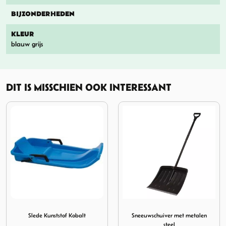
BIJZONDERHEDEN
KLEUR
blauw grijs
DIT IS MISSCHIEN OOK INTERESSANT
l verkrijgbaar
tof Kobalt
Afbeelding Sneeuwschuiver met metalen steel
Afbeelding Viking Schaat
Sneeuwschuiver met metalen
Viking Schaats Helm Vprint Grijs
steel