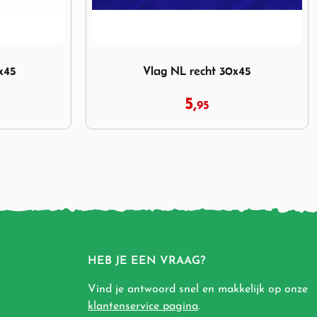
0x45
Afbeelding Vlag NL recht 70x100
x45
Vlag NL recht 70x100
15,
95
HEB JE EEN VRAAG?
Vind je antwoord snel en makkelijk op onze
klantenservice pagina
.