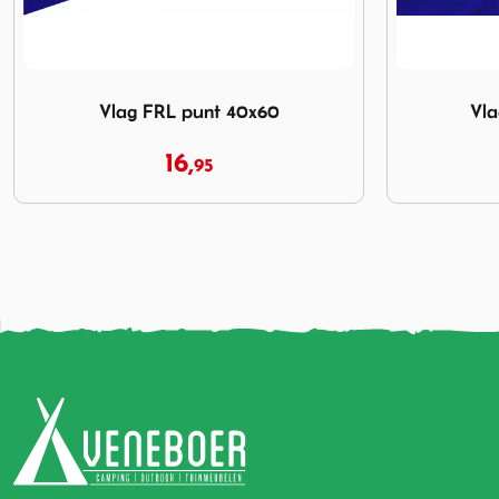
Afbeelding Vlag NL recht 120x180
Afbeelding 
Vlag NL recht 120x180
Vl
35,
00