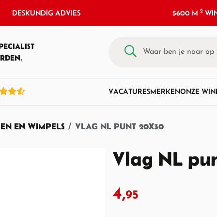
2
DESKUNDIG ADVIES
5600 M
WIN
PECIALIST
RDEN.
VACATURES
MERKEN
ONZE WIN
EN EN WIMPELS
VLAG NL PUNT 20X30
Vlag NL pu
4,
95