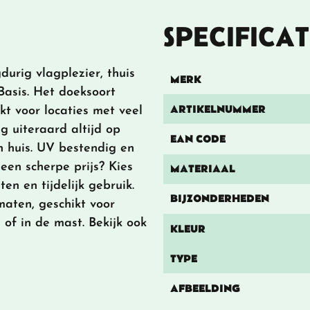
SPECIFICAT
durig vlagplezier, thuis
MERK
Basis. Het doeksoort
ARTIKELNUMMER
kt voor locaties met veel
g uiteraard altijd op
EAN CODE
in huis. UV bestendig en
een scherpe prijs? Kies
MATERIAAL
en en tijdelijk gebruik.
BIJZONDERHEDEN
maten, geschikt voor
 of in de mast. Bekijk ook
KLEUR
TYPE
AFBEELDING