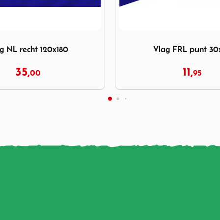
Vlag FRL punt 30x45
Afbeelding Vlag NL recht 3
ag FRL punt 30x45
Vlag NL recht 30
11,
5,
95
95