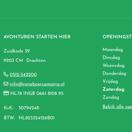
AVONTUREN STARTEN HIER
OPENINGST
Maandag
Zuidkade 39
Dinsdag
9203 CM Drachten
Woensdag
Donderdag
0512-542200
Vrijdag
info@veneboercamping.nl
Zaterdag
NL78 INGB 0661 8108 95
Zondag
Bekijk alle op
KvK.:
50794248
BTW:
NL823324126B01