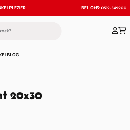
KELPLEZIER
BEL ONS: 0512-542200
KEL
BLOG
nt 20x30