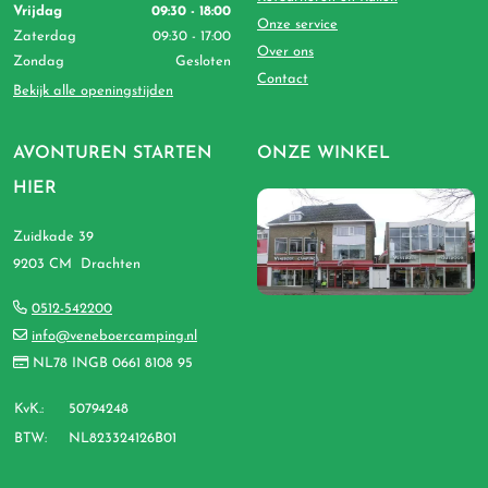
Vrijdag
09:30 - 18:00
Onze service
Zaterdag
09:30 - 17:00
Over ons
Zondag
Gesloten
Contact
Bekijk alle openingstijden
AVONTUREN STARTEN
ONZE WINKEL
HIER
Zuidkade 39
9203 CM Drachten
0512-542200
info@veneboercamping.nl
NL78 INGB 0661 8108 95
KvK.:
50794248
BTW:
NL823324126B01