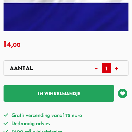
14,
00
IN WINKELMANDJE
Gratis verzending vanaf 75 euro
Deskundig advies
2
5600 m
winkelplezier