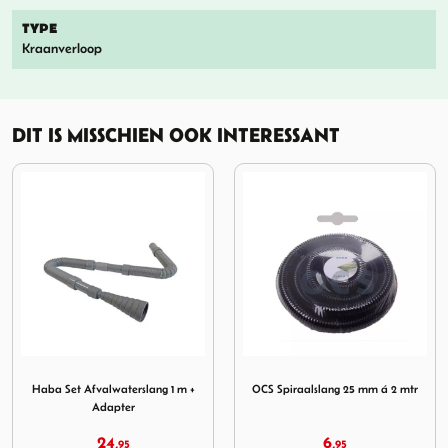
TYPE
Kraanverloop
DIT IS MISSCHIEN OOK INTERESSANT
fvalwaterslang 1 m + Adapter
Afbeelding OCS Spiraalslang 25 mm á 2 mtr
Afbeelding OCS Spiraa
+
OCS Spiraalslang 25 mm á 2 mtr
OCS Spiraalslang 32mm 2 mtr
6,
9,
95
95