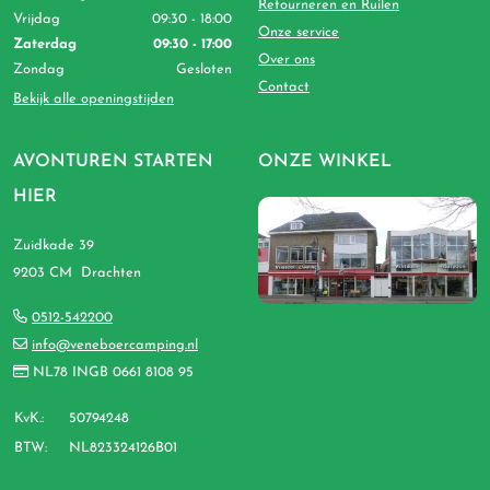
Retourneren en Ruilen
Vrijdag
09:30 - 18:00
Onze service
Zaterdag
09:30 - 17:00
Over ons
Zondag
Gesloten
Contact
Bekijk alle openingstijden
AVONTUREN STARTEN
ONZE WINKEL
HIER
Zuidkade 39
9203 CM Drachten
0512-542200
info@veneboercamping.nl
NL78 INGB 0661 8108 95
KvK.:
50794248
BTW:
NL823324126B01