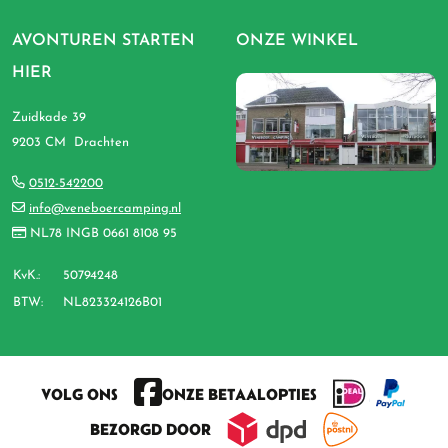
AVONTUREN STARTEN
ONZE WINKEL
HIER
Zuidkade 39
9203 CM Drachten
0512-542200
info@veneboercamping.nl
NL78 INGB 0661 8108 95
KvK.:
50794248
BTW:
NL823324126B01
VOLG ONS
ONZE BETAALOPTIES
BEZORGD DOOR