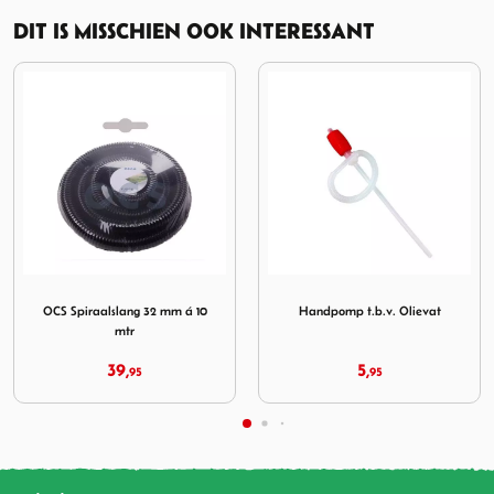
DIT IS MISSCHIEN OOK INTERESSANT
slang 32 mm á 10 mtr
Afbeelding Handpomp t.b.v. Olievat
Afbeelding Haba Maas 1
Handpomp t.b.v. Olievat
Haba Maas 15 Dompelpomp met
terugslagventiel
5,
19,
95
95