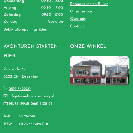
Donderdag
09:30 - 18:00
Retourneren en Ruilen
Vrijdag
09:30 - 18:00
Onze service
Zaterdag
09:30 - 17:00
Over ons
Zondag
Gesloten
Contact
Bekijk alle openingstijden
AVONTUREN STARTEN
ONZE WINKEL
HIER
Zuidkade 39
9203 CM Drachten
0512-542200
info@veneboercamping.nl
NL78 INGB 0661 8108 95
KvK.:
50794248
BTW:
NL823324126B01