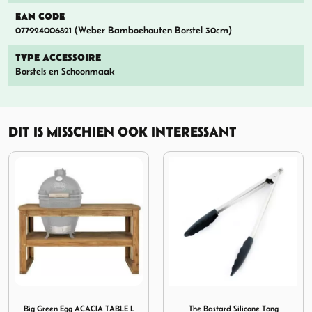
EAN CODE
077924006821 (Weber Bamboehouten Borstel 30cm)
TYPE ACCESSOIRE
Borstels en Schoonmaak
DIT IS MISSCHIEN OOK INTERESSANT
 Egg ACACIA TABLE L
Afbeelding The Bastard Silicone Tong
Afbeelding The Bastard
L
The Bastard Silicone Tong
The Bastard Drip Pan C Half