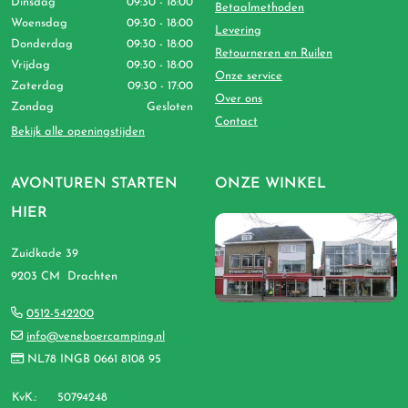
Dinsdag
09:30 - 18:00
Betaalmethoden
Woensdag
09:30 - 18:00
Levering
Donderdag
09:30 - 18:00
Retourneren en Ruilen
Vrijdag
09:30 - 18:00
Onze service
Zaterdag
09:30 - 17:00
Over ons
Zondag
Gesloten
Contact
Bekijk alle openingstijden
AVONTUREN STARTEN
ONZE WINKEL
HIER
Zuidkade 39
9203 CM Drachten
0512-542200
info@veneboercamping.nl
NL78 INGB 0661 8108 95
KvK.:
50794248