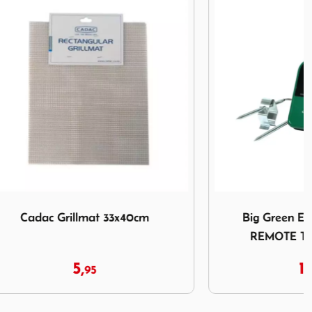
33x40cm
Afbeelding Big Green Egg DUAL PROB
x40cm
Big Green Egg DUAL PROBE
REMOTE THERMOMETER
161,
00