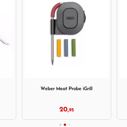
eber Meat Probe iGrill
Afbeelding Cadac Grillmat 
r Meat Probe iGrill
Cadac Grillmat 33
20,
5,
95
95