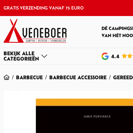
GRATIS VERZENDING VANAF 75 EURO
DÉ CAMPINGS
VAN HÉT NOO
4
.4
HOME
BARBECUE
BARBECUE ACCESSOIRE
GEREED