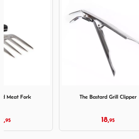
Afbeelding The Bastard Grill Clipper
Afbeelding W
The Bastard Grill Clipper
Webe
18,
95