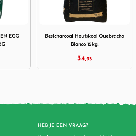
utskool Quebracho Blanco 15kg.
Afbeelding Weber Beech Smoking Dust
 Quebracho
Weber Beech Smoking Dust
5,
95
HEB JE EEN VRAAG?