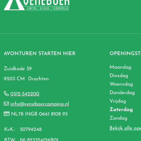
AVONTUREN STARTEN HIER
OPENINGST
Maandag
Zuidkade 39
Dinsdag
9203 CM Drachten
Woensdag
Donderdag
0512-542200
Vrijdag
info@veneboercamping.nl
Zaterdag
NL78 INGB 0661 8108 95
Zondag
Bekijk alle op
KvK.:
50794248
BTW:
NL823324126B01