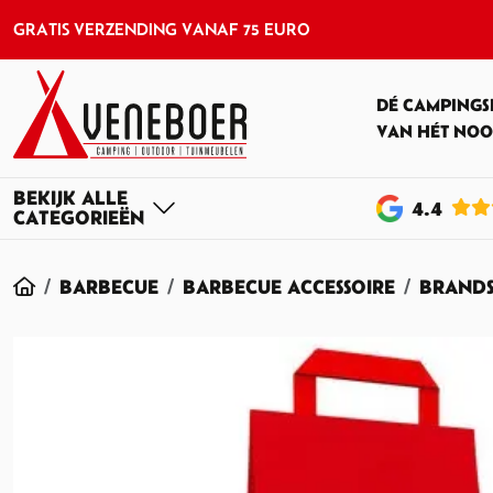
GRATIS VERZENDING VANAF 75 EURO
DÉ CAMPINGS
VAN HÉT NOO
4
.4
HOME
BARBECUE
BARBECUE ACCESSOIRE
BRANDS