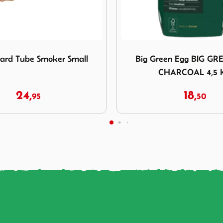
 Big Green Egg BIG GREEN EGG CHARCOAL 4,5 KG
Afbeelding Bestcharcoal Ho
en Egg BIG GREEN EGG
Bestcharcoal Houtskool
HARCOAL 4,5 KG
Blanco 15kg.
18,
34,
50
95