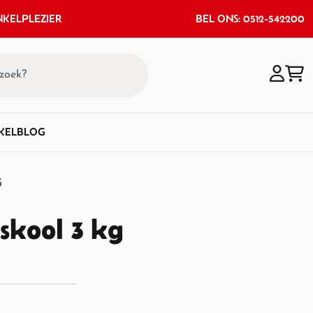
KELPLEZIER
BEL ONS: 0512-542200
KEL
BLOG
G
skool 3 kg