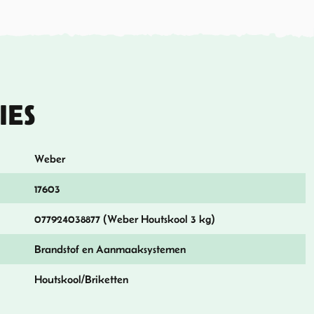
IES
Weber
17603
077924038877 (Weber Houtskool 3 kg)
Brandstof en Aanmaaksystemen
Houtskool/Briketten