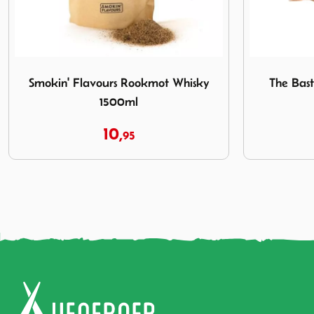
sky 1500ml
Afbeelding The Bastard Tube Smoker Small
Afbeelding
The Bastard Tube Smoker Small
Big Gre
C
24,
95