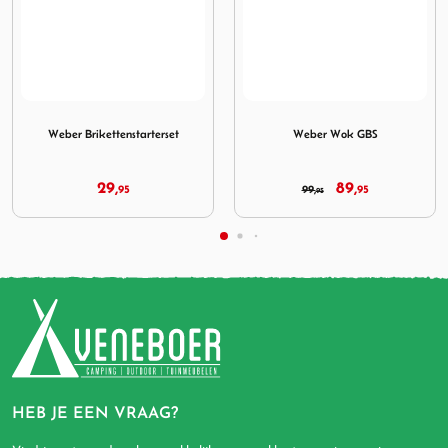
tarterset
Afbeelding Weber Wok GBS
Afbeelding Weber Bar-B Ket
Weber Wok GBS
Weber Bar-B Kettle 57 GBS
89,
149,
99,
95
188,
95
95
99
HEB JE EEN VRAAG?