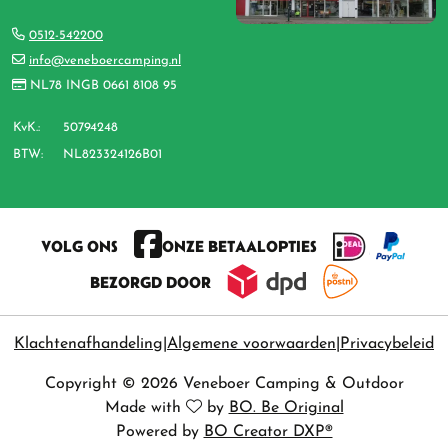
0512-542200
info@veneboercamping.nl
NL78 INGB 0661 8108 95
KvK.:
50794248
BTW:
NL823324126B01
VOLG ONS
ONZE BETAALOPTIES
BEZORGD DOOR
Klachtenafhandeling
Algemene voorwaarden
Privacybeleid
Copyright © 2026 Veneboer Camping & Outdoor
Made with
by
BO. Be Original
Powered by
BO Creator DXP®