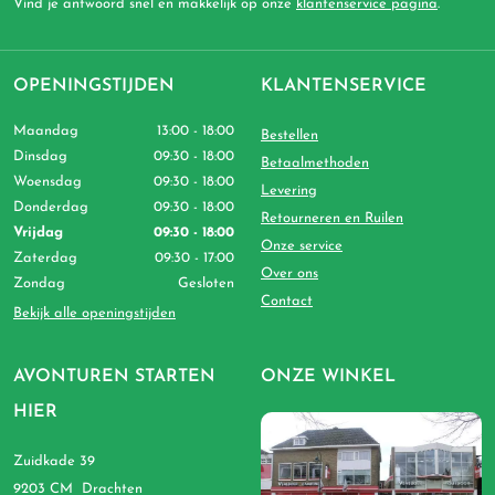
Vind je antwoord snel en makkelijk op onze
klantenservice pagina
.
OPENINGSTIJDEN
KLANTENSERVICE
Maandag
13:00 - 18:00
Bestellen
Dinsdag
09:30 - 18:00
Betaalmethoden
Woensdag
09:30 - 18:00
Levering
Donderdag
09:30 - 18:00
Retourneren en Ruilen
Vrijdag
09:30 - 18:00
Onze service
Zaterdag
09:30 - 17:00
Over ons
Zondag
Gesloten
Contact
Bekijk alle openingstijden
AVONTUREN STARTEN
ONZE WINKEL
HIER
Zuidkade 39
9203 CM Drachten