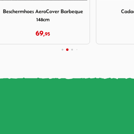
Beschermhoes AeroCover Barbeque 148cm
Afbeelding Cadac Soft Soak
hoes AeroCover Barbeque
Cadac Soft Soak
148cm
69,
19,
95
95