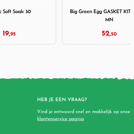
 30
Afbeelding Big Green Egg GASKET KIT M
 30
Big Green Egg GASKET KIT M S MX
MN
52,
50
HEB JE EEN VRAAG?
Vind je antwoord snel en makkelijk op onze
klantenservice pagina
.