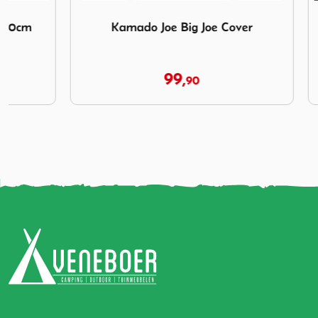
m
Afbeelding Kamado Joe Big Joe Cover
Afbeelding 
Kamado Joe Big Joe Cover
Bescherm
99,
90