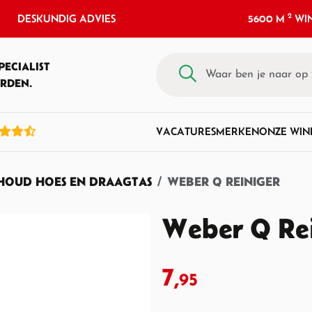
2
DESKUNDIG ADVIES
5600 M
WIN
PECIALIST
RDEN.
VACATURES
MERKEN
ONZE WIN
OUD HOES EN DRAAGTAS
WEBER Q REINIGER
Weber Q Re
7,
95