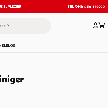
KELPLEZIER
BEL ONS: 0512-542200
KEL
BLOG
iniger