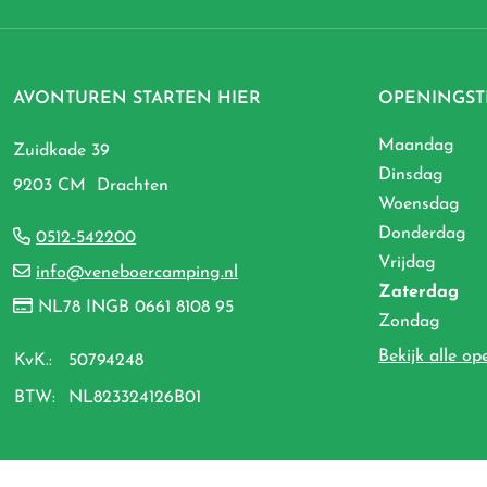
AVONTUREN STARTEN HIER
OPENINGST
Maandag
Zuidkade 39
Dinsdag
9203 CM Drachten
Woensdag
Donderdag
0512-542200
Vrijdag
info@veneboercamping.nl
Zaterdag
NL78 INGB 0661 8108 95
Zondag
Bekijk alle op
KvK.:
50794248
BTW:
NL823324126B01