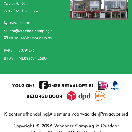
Zuidkade 39
9203 CM Drachten
0512-542200
info@veneboercamping.nl
NL78 INGB 0661 8108 95
KvK.:
50794248
BTW:
NL823324126B01
VOLG ONS
ONZE BETAALOPTIES
BEZORGD DOOR
Klachtenafhandeling
Algemene voorwaarden
Privacybeleid
Copyright © 2026 Veneboer Camping & Outdoor