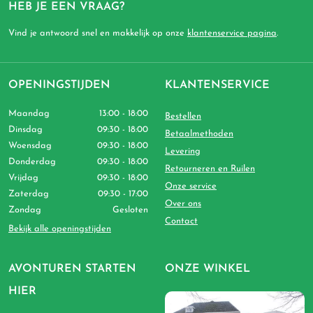
HEB JE EEN VRAAG?
Vind je antwoord snel en makkelijk op onze
klantenservice pagina
.
OPENINGSTIJDEN
KLANTENSERVICE
Maandag
13:00 - 18:00
Bestellen
Dinsdag
09:30 - 18:00
Betaalmethoden
Woensdag
09:30 - 18:00
Levering
Donderdag
09:30 - 18:00
Retourneren en Ruilen
Vrijdag
09:30 - 18:00
Onze service
Zaterdag
09:30 - 17:00
Over ons
Zondag
Gesloten
Contact
Bekijk alle openingstijden
AVONTUREN STARTEN
ONZE WINKEL
HIER