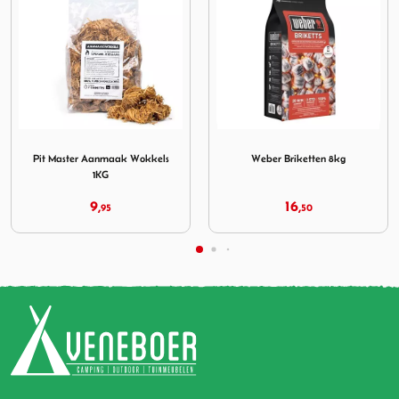
Aanmaak Wokkels 1KG
Afbeelding Weber Briketten 8kg
Afbeelding LetzQ Rub P
Weber Briketten 8kg
LetzQ Rub Pork Pot 350gram
16,
10,
50
95