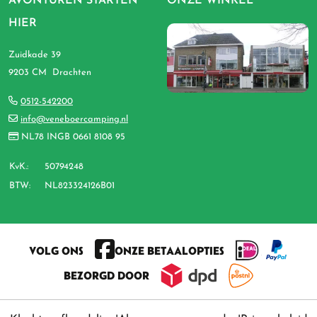
AVONTUREN STARTEN
ONZE WINKEL
HIER
Zuidkade 39
9203 CM Drachten
0512-542200
info@veneboercamping.nl
NL78 INGB 0661 8108 95
KvK.:
50794248
BTW:
NL823324126B01
VOLG ONS
ONZE BETAALOPTIES
BEZORGD DOOR