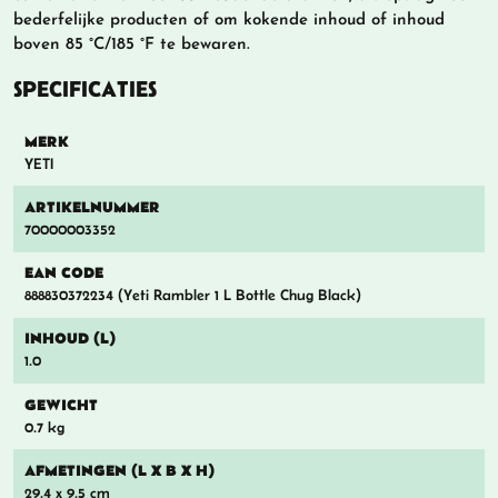
bederfelijke producten of om kokende inhoud of inhoud
boven 85 °C/185 °F te bewaren.
SPECIFICATIES
MERK
YETI
ARTIKELNUMMER
70000003352
EAN CODE
888830372234 (Yeti Rambler 1 L Bottle Chug Black)
INHOUD (L)
1.0
GEWICHT
0.7 kg
AFMETINGEN (L X B X H)
29.4 x 9.5 cm