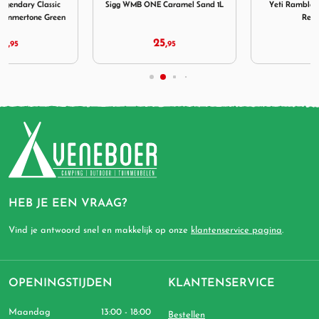
Sigg WMB ONE Caramel Sand 1L
Yeti Rambler 295 ml Tumbler
Rescue Red
25,
25,
95
00
HEB JE EEN VRAAG?
Vind je antwoord snel en makkelijk op onze
klantenservice pagina
.
OPENINGSTIJDEN
KLANTENSERVICE
Maandag
13:00 - 18:00
Bestellen