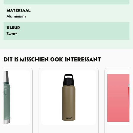
MATERIAAL
Aluminium
KLEUR
Zwart
DIT IS MISSCHIEN OOK INTERESSANT
shed
endary Classic Bottle 0.94L Hammertone Green
Afbeelding Sigg WMB ONE Caramel Sand 1L
Afbeelding Yeti Rambler 29