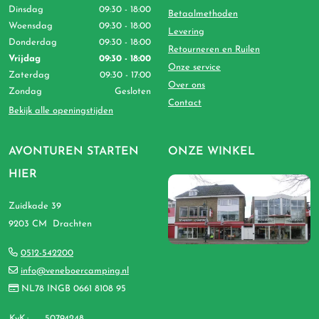
Dinsdag
09:30 - 18:00
Betaalmethoden
Woensdag
09:30 - 18:00
Levering
Donderdag
09:30 - 18:00
Retourneren en Ruilen
Vrijdag
09:30 - 18:00
Onze service
Zaterdag
09:30 - 17:00
Over ons
Zondag
Gesloten
Contact
Bekijk alle openingstijden
AVONTUREN STARTEN
ONZE WINKEL
HIER
Zuidkade 39
9203 CM Drachten
0512-542200
info@veneboercamping.nl
NL78 INGB 0661 8108 95
KvK.:
50794248