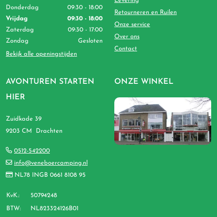
Levering
Donderdag
09:30 - 18:00
Retourneren en Ruilen
Vrijdag
09:30 - 18:00
Onze service
Zaterdag
09:30 - 17:00
Over ons
Zondag
Gesloten
Contact
Bekijk alle openingstijden
AVONTUREN STARTEN
ONZE WINKEL
HIER
Zuidkade 39
9203 CM Drachten
0512-542200
info@veneboercamping.nl
NL78 INGB 0661 8108 95
KvK.:
50794248
BTW:
NL823324126B01