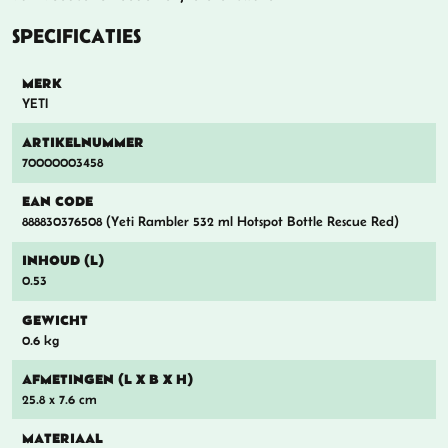
SPECIFICATIES
MERK
YETI
ARTIKELNUMMER
70000003458
EAN CODE
888830376508 (Yeti Rambler 532 ml Hotspot Bottle Rescue Red)
INHOUD (L)
0.53
GEWICHT
0.6 kg
AFMETINGEN (L X B X H)
25.8 x 7.6 cm
MATERIAAL