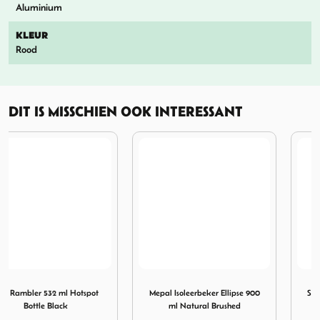
Aluminium
KLEUR
Rood
DIT IS MISSCHIEN OOK INTERESSANT
 Black
 ml Hotspot Bottle Black
Afbeelding Mepal Isoleerbeker Ellipse 900 ml Natural Brus
Afbeelding Sigg Alpine Star
Mepal Isoleerbeker Ellipse 900
Sigg Alpine Star Caramel Sand
ml Natural Brushed
1L