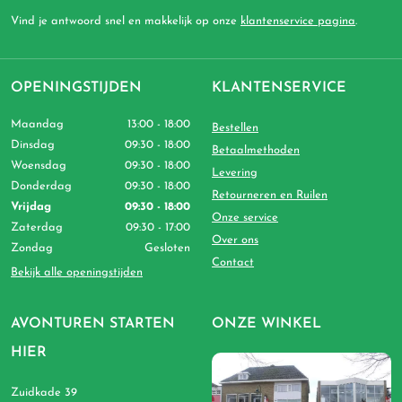
Vind je antwoord snel en makkelijk op onze
klantenservice pagina
.
OPENINGSTIJDEN
KLANTENSERVICE
Maandag
13:00 - 18:00
Bestellen
Dinsdag
09:30 - 18:00
Betaalmethoden
Woensdag
09:30 - 18:00
Levering
Donderdag
09:30 - 18:00
Retourneren en Ruilen
Vrijdag
09:30 - 18:00
Onze service
Zaterdag
09:30 - 17:00
Over ons
Zondag
Gesloten
Contact
Bekijk alle openingstijden
AVONTUREN STARTEN
ONZE WINKEL
HIER
Zuidkade 39