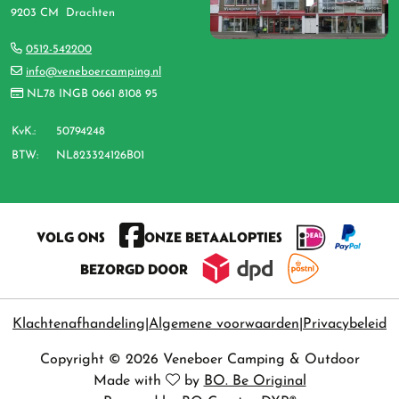
9203 CM Drachten
0512-542200
info@veneboercamping.nl
NL78 INGB 0661 8108 95
KvK.:
50794248
BTW:
NL823324126B01
VOLG ONS
ONZE BETAALOPTIES
BEZORGD DOOR
Klachtenafhandeling
Algemene voorwaarden
Privacybeleid
Copyright © 2026 Veneboer Camping & Outdoor
Made with
by
BO. Be Original