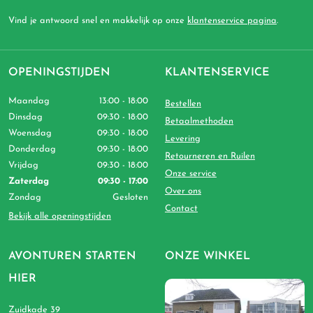
Vind je antwoord snel en makkelijk op onze
klantenservice pagina
.
OPENINGSTIJDEN
KLANTENSERVICE
Maandag
13:00 - 18:00
Bestellen
Dinsdag
09:30 - 18:00
Betaalmethoden
Woensdag
09:30 - 18:00
Levering
Donderdag
09:30 - 18:00
Retourneren en Ruilen
Vrijdag
09:30 - 18:00
Onze service
Zaterdag
09:30 - 17:00
Over ons
Zondag
Gesloten
Contact
Bekijk alle openingstijden
AVONTUREN STARTEN
ONZE WINKEL
HIER
Zuidkade 39