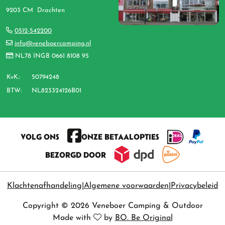
9203 CM Drachten
0512-542200
info@veneboercamping.nl
NL78 INGB 0661 8108 95
KvK.:
50794248
BTW:
NL823324126B01
VOLG ONS
ONZE BETAALOPTIES
BEZORGD DOOR
Klachtenafhandeling
Algemene voorwaarden
Privacybeleid
Copyright © 2026 Veneboer Camping & Outdoor
Made with
by
BO. Be Original