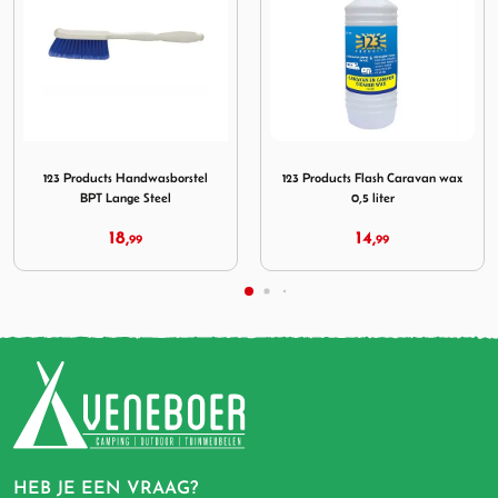
mega WET 123 Waterdicht
Afbeelding 123 Products Handwasborstel BPT Lange Steel
Afbeelding 123 Products Flas
123 Products Handwasborstel
123 Products Flash Caravan wax
BPT Lange Steel
0,5 liter
18,
14,
99
99
HEB JE EEN VRAAG?