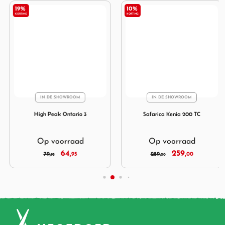
19%
10%
KORTING
KORTING
IN DE SHOWROOM
IN DE SHOWROOM
 220 RSTC
Afbeelding High Peak Ontario 3
Afbeelding Safarica Kenia 
High Peak Ontario 3
Safarica Kenia 200 TC
Op voorraad
Op voorraad
64,
259,
79,
95
289,
00
95
00