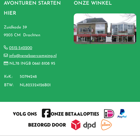
AVONTUREN STARTEN
ONZE WINKEL
HIER
Zuidkade 39
9203 CM Drachten
0512-542200
info@veneboercamping.nl
NL78 INGB 0661 8108 95
KvK.:
50794248
BTW:
NL823324126B01
VOLG ONS
ONZE BETAALOPTIES
BEZORGD DOOR