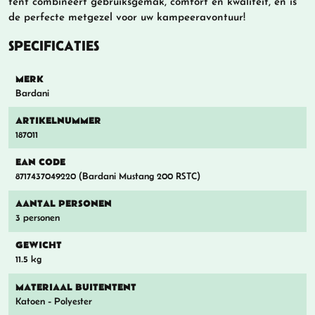
tent combineert gebruiksgemak, comfort en kwaliteit, en is
de perfecte metgezel voor uw kampeeravontuur!
SPECIFICATIES
MERK
Bardani
ARTIKELNUMMER
187011
EAN CODE
8717437049220 (Bardani Mustang 200 RSTC)
AANTAL PERSONEN
3 personen
GEWICHT
11.5 kg
MATERIAAL BUITENTENT
Katoen - Polyester