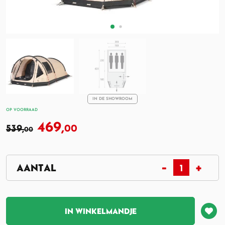
IN DE SHOWROOM
OP VOORRAAD
469,
539,
00
00
IN WINKELMANDJE