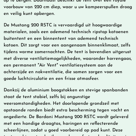
op te bergen. Daarnaast beschikt de tent over een royale
voorbouw van 220 cm diep, waar u uw kampeerspullen droog
en veilig kunt opbergen.
De Mustang 200 RSTC is vervaardigd uit hoogwaardige
materialen, zoals een ademend technisch ripstop katoenen
buitentent en een binnentent van ademend technisch
katoen. Dit zorgt voor een aangenaam binnenklimaat, zelfs
tijdens warme zomernachten. De tent is bovendien uitgerust
met diverse ventilatiemogelijkheden, waaronder horrengaas,
een permanent "Air Vent" ventilatiesysteem aan de
achterzijde en nokventilatie, die samen zorgen voor een
goede luchtcirculatie en een frisse atmosfeer.
Dankzij de aluminium boogstokken en stevige spanbanden
staat de tent stabiel, zelfs bij ongunstige
weersomstandigheden. Het doorlopende grondzeil met
opstaande randen biedt extra bescherming tegen vocht en
ongedierte. De Bardani Mustang 200 RSTC wordt geleverd
met een handige draagtas, haringen en reflecterende
scheerlijnen, zodat u goed voorbereid op pad kunt. Deze