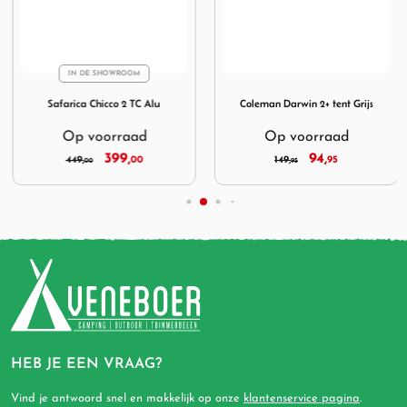
IN DE SHOWROOM
a 300
Afbeelding Safarica Chicco 2 TC Alu
Afbeelding Coleman Darwin 2
Safarica Chicco 2 TC Alu
Coleman Darwin 2+ tent Grijs
Op voorraad
Op voorraad
399,
94,
449,
00
149,
95
00
95
HEB JE EEN VRAAG?
Vind je antwoord snel en makkelijk op onze
klantenservice pagina
.