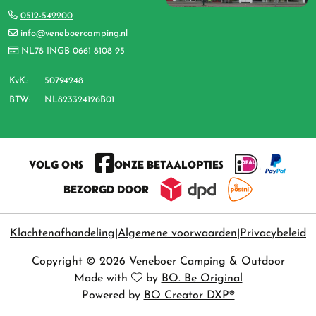
0512-542200
info@veneboercamping.nl
NL78 INGB 0661 8108 95
KvK.:
50794248
BTW:
NL823324126B01
VOLG ONS
ONZE BETAALOPTIES
BEZORGD DOOR
Klachtenafhandeling
Algemene voorwaarden
Privacybeleid
Copyright © 2026 Veneboer Camping & Outdoor
Made with
by
BO. Be Original
Powered by
BO Creator DXP®