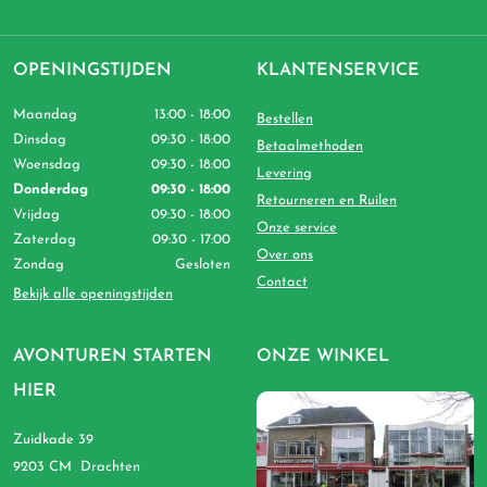
OPENINGSTIJDEN
KLANTENSERVICE
Maandag
13:00 - 18:00
Bestellen
Dinsdag
09:30 - 18:00
Betaalmethoden
Woensdag
09:30 - 18:00
Levering
Donderdag
09:30 - 18:00
Retourneren en Ruilen
Vrijdag
09:30 - 18:00
Onze service
Zaterdag
09:30 - 17:00
Over ons
Zondag
Gesloten
Contact
Bekijk alle openingstijden
AVONTUREN STARTEN
ONZE WINKEL
HIER
Zuidkade 39
9203 CM Drachten