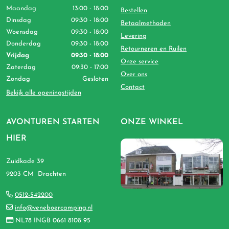
Maandag
13:00 - 18:00
Bestellen
Dinsdag
09:30 - 18:00
Betaalmethoden
Woensdag
09:30 - 18:00
Levering
Donderdag
09:30 - 18:00
Retourneren en Ruilen
Vrijdag
09:30 - 18:00
Onze service
Zaterdag
09:30 - 17:00
Over ons
Zondag
Gesloten
Contact
Bekijk alle openingstijden
AVONTUREN STARTEN
ONZE WINKEL
HIER
Zuidkade 39
9203 CM Drachten
0512-542200
info@veneboercamping.nl
NL78 INGB 0661 8108 95