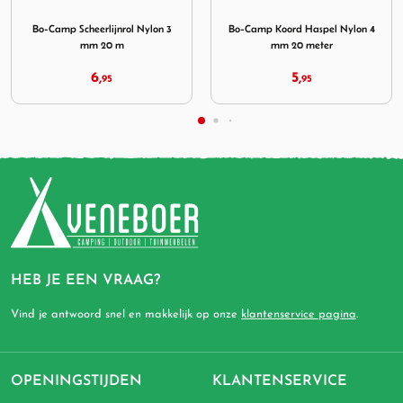
ter
eerlijnrol Nylon 3 mm 20 m
Afbeelding Bo-Camp Koord Haspel Nylon 4 mm 20 met
Afbeelding Bo-Camp Koo
Bo-Camp Koord Haspel Nylon 4
Bo-Camp Koord Haspel Nylon 3
mm 20 meter
mm 20 meter
5,
4,
95
95
HEB JE EEN VRAAG?
Vind je antwoord snel en makkelijk op onze
klantenservice pagina
.
OPENINGSTIJDEN
KLANTENSERVICE