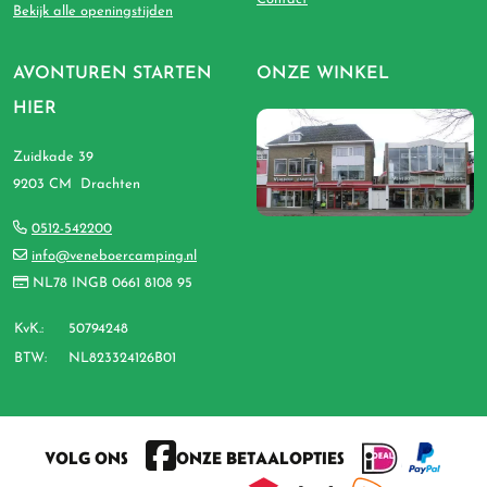
Bekijk alle openingstijden
AVONTUREN STARTEN
ONZE WINKEL
HIER
Zuidkade 39
9203 CM Drachten
0512-542200
info@veneboercamping.nl
NL78 INGB 0661 8108 95
KvK.:
50794248
BTW:
NL823324126B01
VOLG ONS
ONZE BETAALOPTIES