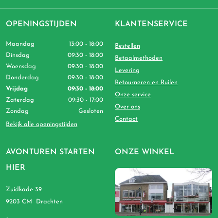
OPENINGSTIJDEN
KLANTENSERVICE
Maandag
13:00 - 18:00
Bestellen
Dinsdag
09:30 - 18:00
Betaalmethoden
Woensdag
09:30 - 18:00
Levering
Donderdag
09:30 - 18:00
Retourneren en Ruilen
Vrijdag
09:30 - 18:00
Onze service
Zaterdag
09:30 - 17:00
Over ons
Zondag
Gesloten
Contact
Bekijk alle openingstijden
AVONTUREN STARTEN
ONZE WINKEL
HIER
Zuidkade 39
9203 CM Drachten