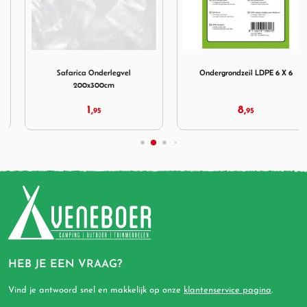
 Grijs
eil PP 3x2 meter
Afbeelding Safarica Onderlegvel 200x300cm
Afbeelding Ondergrondzeil
Safarica Onderlegvel
Ondergrondzeil LDPE 6 X 6
200x300cm
1,
8,
95
95
HEB JE EEN VRAAG?
Vind je antwoord snel en makkelijk op onze
klantenservice pagina
.