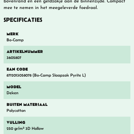
bovenrand en een geldzakje aan de binnenzijde. Compact
mee te nemen in het meegeleverde foedraal.
SPECIFICATIES
MERK
Bo-Camp
ARTIKELNUMMER
3605807
EAN CODE
8712013058078 (Bo-Camp Slaapzak Pyrite L)
MODEL
Deken
BUITEN MATERIAAL
Polycotton
VULLING
250 gr/m² 3D Hollow