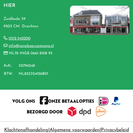
HIER
Zuidkade 39
9203 CM Drachten
0512-542200
info@veneboercamping.nl
NL78 INGB 0661 8108 95
KvK.:
50794248
BTW:
NL823324126B01
VOLG ONS
ONZE BETAALOPTIES
BEZORGD DOOR
Klachtenafhandeling
Algemene voorwaarden
Privacybeleid