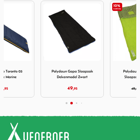
10%
KORTING
onto 03 Slaapzak Marine
Afbeelding Polydaun Gapa Slaapzak Dekenmodel Zwart
Afbeelding Polydaun Beach
Polydaun Gapa Slaapzak
Polydaun Beach House
Dekenmodel Zwart
Slaapzak Lime Wave
49,
44,
95
49,
95
95