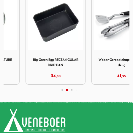
gg TEMPERATURE GAUGE XXL XL L
Afbeelding Big Green Egg RECTANGULAR DRIP PAN
Afbeelding Weber Gereedsch
Big Green Egg RECTANGULAR
Weber Gereedschapset RVS 2-
DRIP PAN
delig
34,
41,
50
95