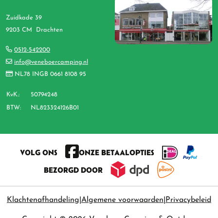
Zuidkade 39
9203 CM Drachten
0512-542200
info@veneboercamping.nl
NL78 INGB 0661 8108 95
KvK.:
50794248
BTW:
NL823324126B01
VOLG ONS
ONZE BETAALOPTIES
BEZORGD DOOR
Klachtenafhandeling
Algemene voorwaarden
Privacybeleid