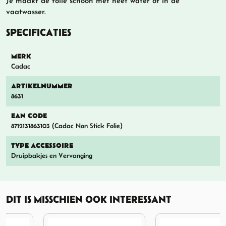
Je maakt de folie schoon met heet water of in de
vaatwasser.
SPECIFICATIES
MERK
Cadac
ARTIKELNUMMER
8631
EAN CODE
8712131863103 (Cadac Non Stick Folie)
TYPE ACCESSOIRE
Druipbakjes en Vervanging
DIT IS MISSCHIEN OOK INTERESSANT