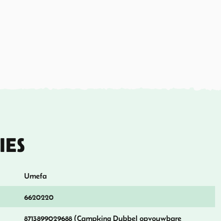
IES
Umefa
6620220
8713899029688 (Campking Dubbel opvouwbare