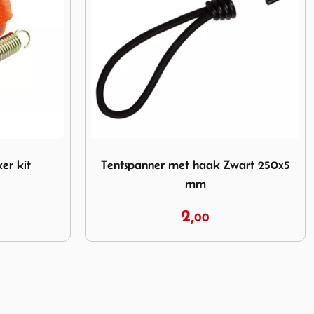
t haak Zwart 250x5 mm
Afbeelding Umefa Verandastang A Alu. 25
wart 250x5
Umefa Verandastang A Alu. 25/22
mm 170-260 cm
25,
95