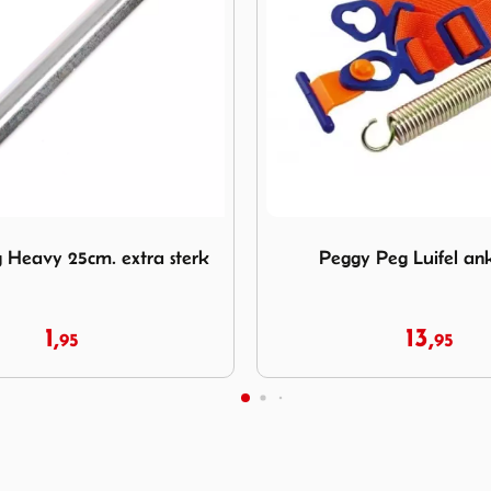
eggy Peg Luifel anker kit
Afbeelding Tentspanner me
 Peg Luifel anker kit
Tentspanner met haak Z
mm
13,
2,
95
00