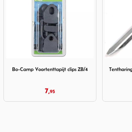
B/4
Afbeelding Tentharing Heavy 25cm. extra sterk
Afbeelding P
Tentharing Heavy 25cm. extra sterk
Peggy
1,
95