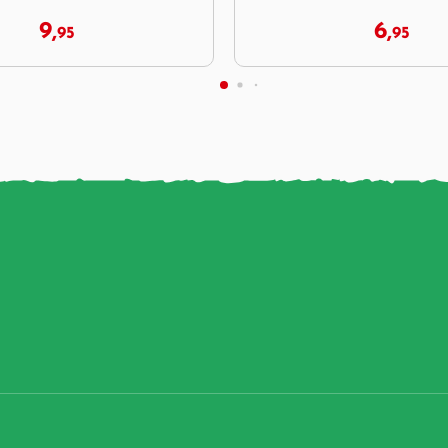
6,
54,
95
95