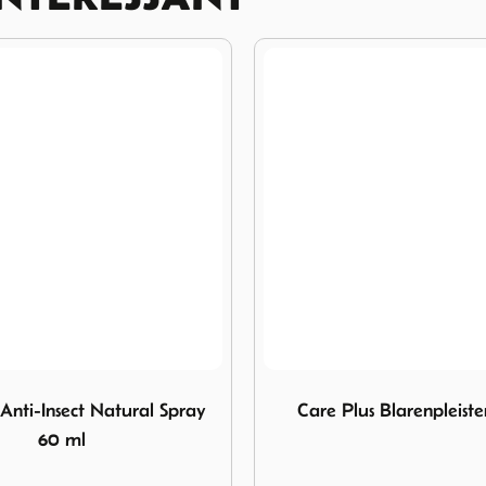
are Plus Blarenpleisters M 5 st.
Afbeelding Care Plus Klamb
s Blarenpleisters M 5 st.
Care Plus Klamboe Mos
Bell Midge Proof - 
Geïmpregneer