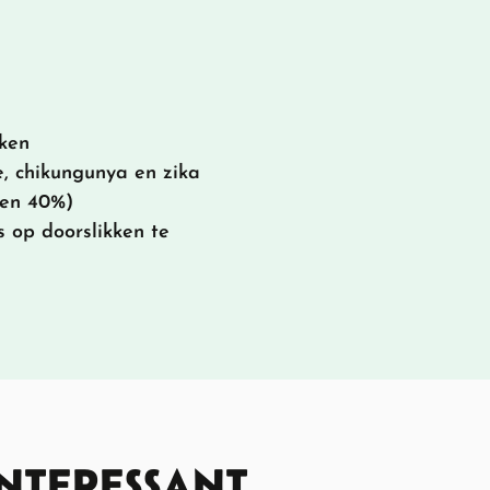
ken
e, chikungunya en zika
 en 40%)
s op doorslikken te
INTERESSANT