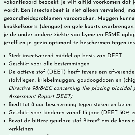
vakantieoord bezoekt: je wilt altijd voorkomen dat 
wordt. Een insectenbeet is niet alleen vervelend, m
gezondheidsproblemen veroorzaken. Muggen kunnen 
knokkelkoorts (dengue) en gele koorts overbrengen
je de onder andere ziekte van Lyme en FSME oplo
jezelf en je gezin optimaal te beschermen tegen in
Sterk insectwerend middel op basis van DEET
Geschikt voor alle bestemmingen
De actieve stof (DEET) heeft tevens een afwerende
stalvliegen, kriebelmuggen, goudoogdazen en (chi
Directive 98/8/EC concerning the placing biocidal 
Assessment Report DEET)
Biedt tot 8 uur bescherming tegen steken en beten
Geschikt voor kinderen vanaf 13 jaar (DEET 30% 
Bevat de bittere geurloze stof Bitrex® om de kans o
verkleinen