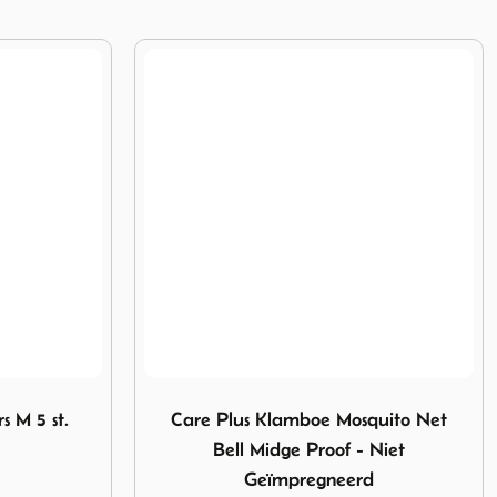
oe Mosquito Net Bell Midge Proof - Niet Geïmpregneerd
Afbeelding Eurom Fly Away Twister
quito Net
Eurom Fly Away Twister
Niet
d