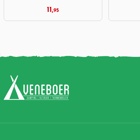
9,
95