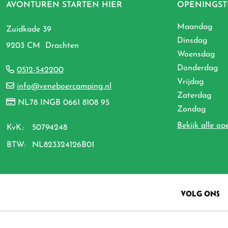
AVONTUREN STARTEN HIER
OPENINGST
Maandag
Zuidkade 39
Dinsdag
9203 CM Drachten
Woensdag
Donderdag
0512-542200
Vrijdag
info@veneboercamping.nl
Zaterdag
NL78 INGB 0661 8108 95
Zondag
Bekijk alle op
KvK.:
50794248
BTW:
NL823324126B01
VOLG ONS