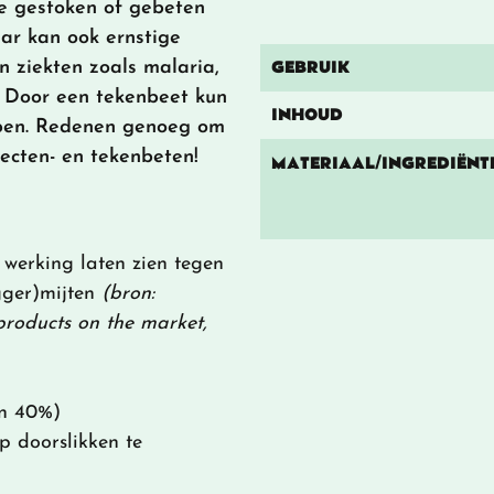
je gestoken of gebeten
aar kan ook ernstige
GEBRUIK
ziekten zoals malaria,
. Door een tekenbeet kun
INHOUD
pen. Redenen genoeg om
secten- en tekenbeten!
MATERIAAL/INGREDIËNT
 werking laten zien tegen
gger)mijten
(bron:
products on the market,
en 40%)
p doorslikken te