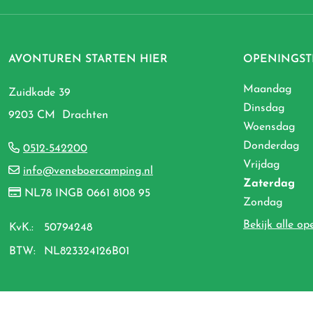
AVONTUREN STARTEN HIER
OPENINGST
Maandag
Zuidkade 39
Dinsdag
9203 CM Drachten
Woensdag
Donderdag
0512-542200
Vrijdag
info@veneboercamping.nl
Zaterdag
NL78 INGB 0661 8108 95
Zondag
Bekijk alle op
KvK.:
50794248
BTW:
NL823324126B01