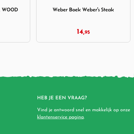
r's Steak
Afbeelding The Bastard Rotisserie Flat Rack
 Steak
The Bastard Rotisserie Flat Rack
39,
95
HEB JE EEN VRAAG?
Vind je antwoord snel en makkelijk op onze
klantenservice pagina
.