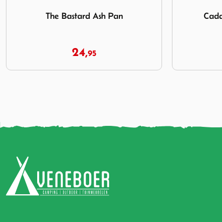
Afbeelding Cadac Greengrill Cleaner
Afbeelding
Cadac Greengrill Cleaner
Big Gr
8,
50