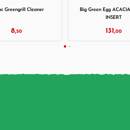
 Big Green Egg ACACIA WOOD INSERT
Afbeelding Weber Boek Webe
een Egg ACACIA WOOD
Weber Boek Weber's
INSERT
131,
14,
00
95