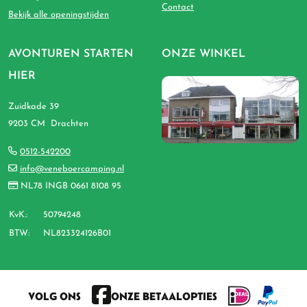
Contact
Bekijk alle openingstijden
AVONTUREN STARTEN
ONZE WINKEL
HIER
Zuidkade 39
9203 CM Drachten
0512-542200
info@veneboercamping.nl
NL78 INGB 0661 8108 95
KvK.:
50794248
BTW:
NL823324126B01
VOLG ONS
ONZE BETAALOPTIES