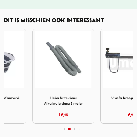
DIT IS MISSCHIEN OOK INTERESSANT
are Wasmand
Afbeelding Haba Uitrekbare Afvalwaterslang 3 meter
Afbeelding Umefa Droogmo
Haba Uitrekbare
Umefa Droogmolenharing
Afvalwaterslang 3 meter
19,
9,
95
95