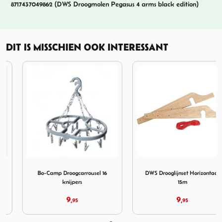
8717437049862 (DWS Droogmolen Pegasus 4 arms black edition)
DIT IS MISSCHIEN OOK INTERESSANT
rek Compact 5.5 m Wit
Afbeelding Bo-Camp Droogcarrousel 16 knijpers
Afbeelding DWS Drooglijnse
Bo-Camp Droogcarrousel 16
DWS Drooglijnset Horizontaal
knijpers
15m
9,
9,
95
95