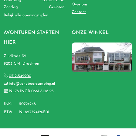
Zaterdag
09:30 - 17:00
Over ons
Zondag
Gesloten
Contact
Bekijk alle openingstijden
AVONTUREN STARTEN
ONZE WINKEL
HIER
Zuidkade 39
9203 CM Drachten
0512-542200
info@veneboercamping.nl
NL78 INGB 0661 8108 95
KvK.:
50794248
BTW:
NL823324126B01