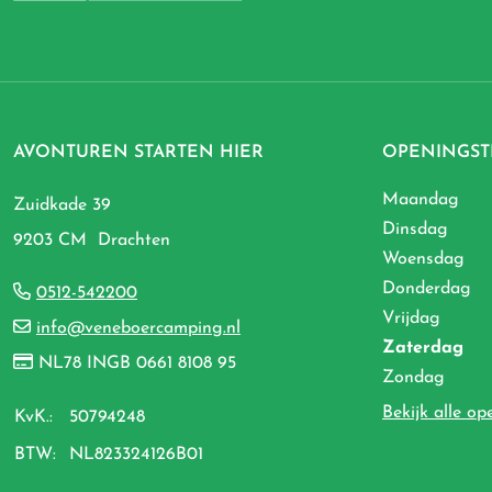
AVONTUREN STARTEN HIER
OPENINGST
Maandag
Zuidkade 39
Dinsdag
9203 CM Drachten
Woensdag
Donderdag
0512-542200
Vrijdag
info@veneboercamping.nl
Zaterdag
NL78 INGB 0661 8108 95
Zondag
Bekijk alle op
KvK.:
50794248
BTW:
NL823324126B01