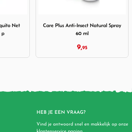
nsect Natural Spray 60 ml
Afbeelding Care Plus First Aid Kit Basic
tural Spray
Care Plus First Aid Kit Basic
14,
95
HEB JE EEN VRAAG?
Vind je antwoord snel en makkelijk op onze
klantenservice pagina
.