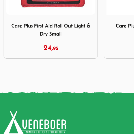
ght & Dry Small
Afbeelding Care Plus Blarenpleisters M 5 st.
Afbeelding C
Care Plus Blarenpleisters M 5 st.
Care Plu
W
6,
95