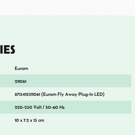
IES
Eurom
211061
8713415211061 (Eurom Fly Away Plug-In LED)
220-230 Volt / 50-60 Hz
10 x 7.2 x 13 cm