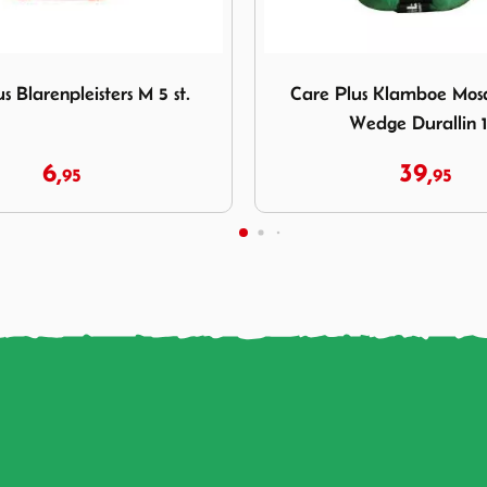
are Plus Klamboe Mosquito Net Wedge Durallin 1 p
Afbeelding Care Plus Anti-I
s Klamboe Mosquito Net
Care Plus Anti-Insect Na
edge Durallin 1 p
60 ml
39,
9,
95
95