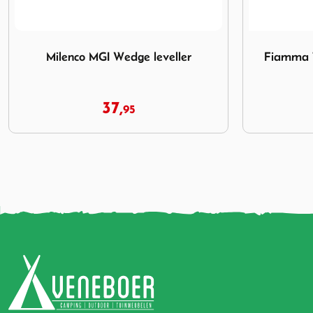
Afbeelding Fiamma Tas voor Level Up Chock
Afbeelding M
Fiamma Tas voor Level Up Chock
Milen
9,
95