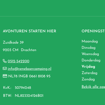
AVONTUREN STARTEN HIER
OPENINGST
Maandag
Zuidkade 39
Dinsdag
9203 CM Drachten
Woensdag
Donderdag
0512-542200
Vrijdag
info@veneboercamping.nl
Zaterdag
NL78 INGB 0661 8108 95
Zondag
Bekijk alle op
KvK.:
50794248
BTW:
NL823324126B01