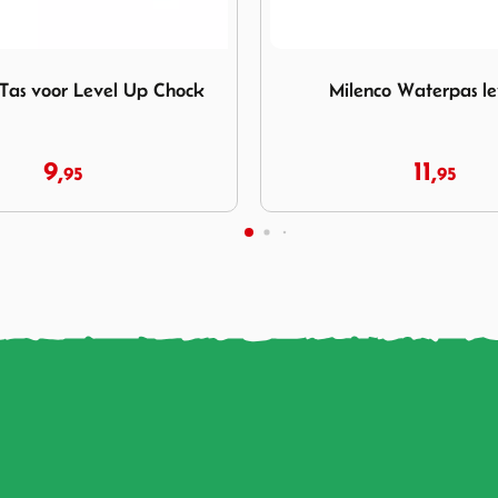
ilenco Waterpas leveller
Afbeelding Fiamma Wielkegg
co Waterpas leveller
Fiamma Wielkeggen Leve
Set 2st.
11,
29,
95
75