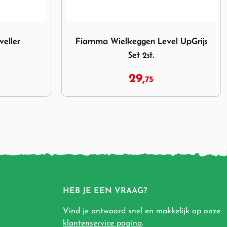
en Level UpGrijs Set 2st.
Afbeelding Haba Pootsleutel voor Accuboo
l UpGrijs
Haba Pootsleutel voor Accuboor 19
mm
10,
14,
95
95
HEB JE EEN VRAAG?
Vind je antwoord snel en makkelijk op onze
klantenservice pagina
.