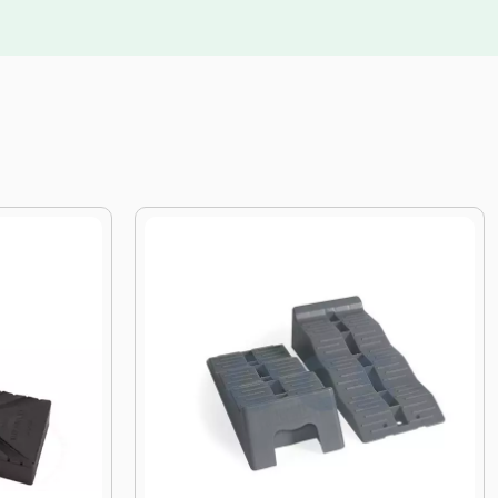
27%
KORTING