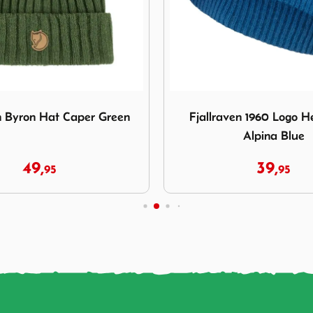
jallraven Byron Hat Caper Green
Afbeelding Fjallraven 1960
n Byron Hat Caper Green
Fjallraven 1960 Logo 
Alpina Blue
49,
39,
95
95