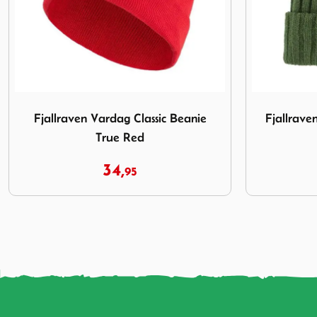
avy
Afbeelding Fjallraven Vardag Classic Beanie True Red
Afbeelding F
Fjallraven Vardag Classic Beanie
Fjallrave
True Red
34,
95