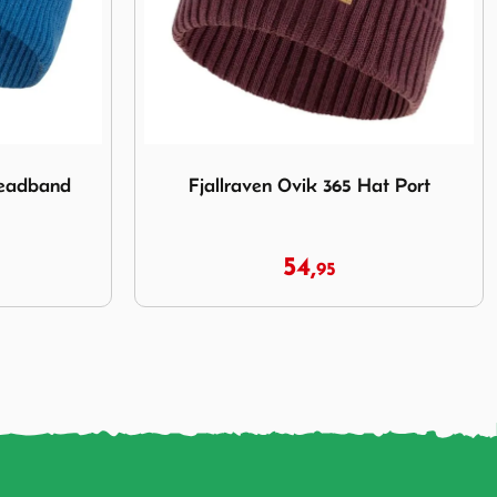
 Logo Headband Alpina Blue
Afbeelding Fjallraven Ovik 365 Hat Port
Headband
Fjallraven Ovik 365 Hat Port
54,
95