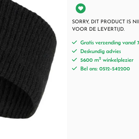
SORRY, DIT PRODUCT IS 
VOOR DE LEVERTIJD.
Gratis verzending vanaf 
Deskundig advies
2
5600 m
winkelplezier
Bel ons: 0512-542200