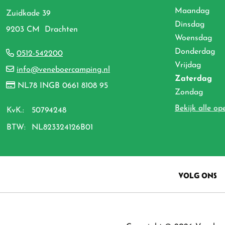
Maandag
Zuidkade 39
Dinsdag
9203 CM Drachten
Woensdag
Donderdag
0512-542200
Vrijdag
info@veneboercamping.nl
Zaterdag
NL78 INGB 0661 8108 95
Zondag
Bekijk alle op
KvK.:
50794248
BTW:
NL823324126B01
VOLG ONS