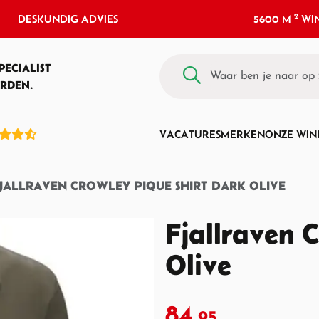
2
DESKUNDIG ADVIES
5600 M
WIN
PECIALIST
RDEN.
VACATURES
MERKEN
ONZE WIN
JALLRAVEN CROWLEY PIQUE SHIRT DARK OLIVE
Fjallraven 
Olive
84,
95