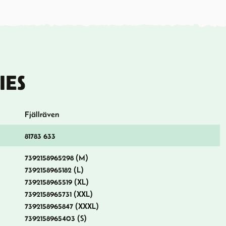
IES
Fjällräven
81783 633
7392158965298 (M)
7392158965182 (L)
7392158965519 (XL)
7392158965731 (XXL)
7392158965847 (XXXL)
7392158965403 (S)