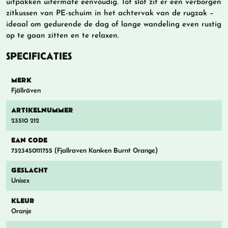
uitpakken uitermate eenvoudig. Tot slot zit er een verborgen
zitkussen van PE-schuim in het achtervak van de rugzak –
ideaal om gedurende de dag of lange wandeling even rustig
op te gaan zitten en te relaxen.
SPECIFICATIES
MERK
Fjällräven
ARTIKELNUMMER
23510 212
EAN CODE
7323450111755 (Fjallraven Kanken Burnt Orange)
GESLACHT
Unisex
KLEUR
Oranje