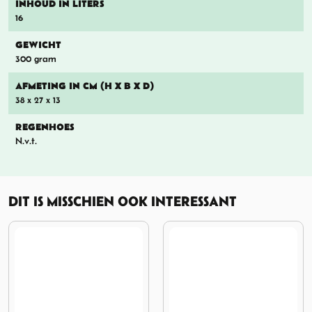
INHOUD IN LITERS
16
GEWICHT
300 gram
AFMETING IN CM (H X B X D)
38 x 27 x 13
REGENHOES
N.v.t.
DIT IS MISSCHIEN OOK INTERESSANT