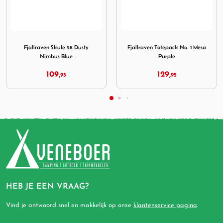
e 28 Dusty Nimbus Blue
Afbeelding Fjallraven Totepack No. 1 Mesa Purple
Afbeelding Fjallraven Kank
Fjallraven Totepack No. 1 Mesa
Fjallraven Kanken Ox Red-Royal
Purple
Blue
129,
79,
95
95
HEB JE EEN VRAAG?
Vind je antwoord snel en makkelijk op onze
klantenservice pagina
.