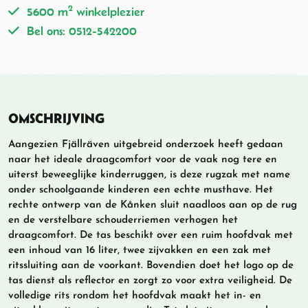
2
5600 m
winkelplezier
Bel ons: 0512-542200
OMSCHRIJVING
Aangezien Fjällräven uitgebreid onderzoek heeft gedaan
naar het ideale draagcomfort voor de vaak nog tere en
uiterst beweeglijke kinderruggen, is deze rugzak met name
onder schoolgaande kinderen een echte musthave. Het
rechte ontwerp van de Kånken sluit naadloos aan op de rug
en de verstelbare schouderriemen verhogen het
draagcomfort. De tas beschikt over een ruim hoofdvak met
een inhoud van 16 liter, twee zijvakken en een zak met
ritssluiting aan de voorkant. Bovendien doet het logo op de
tas dienst als reflector en zorgt zo voor extra veiligheid. De
volledige rits rondom het hoofdvak maakt het in- en