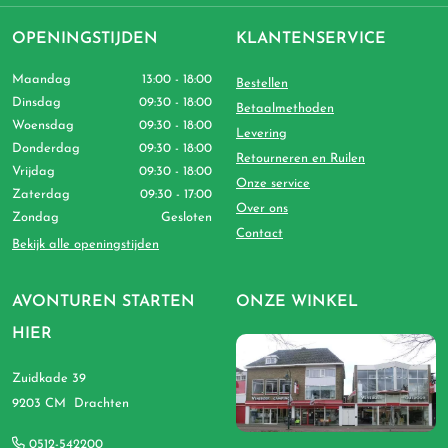
OPENINGSTIJDEN
KLANTENSERVICE
Maandag
13:00 - 18:00
Bestellen
Dinsdag
09:30 - 18:00
Betaalmethoden
Woensdag
09:30 - 18:00
Levering
Donderdag
09:30 - 18:00
Retourneren en Ruilen
Vrijdag
09:30 - 18:00
Onze service
Zaterdag
09:30 - 17:00
Over ons
Zondag
Gesloten
Contact
Bekijk alle openingstijden
AVONTUREN STARTEN
ONZE WINKEL
HIER
Zuidkade 39
9203 CM Drachten
0512-542200