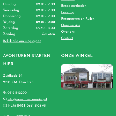
Dinsdag
09:30 - 18:00
Betaalmethoden
Woensdag
09:30 - 18:00
Levering
Donderdag
09:30 - 18:00
Retourneren en Ruilen
Vrijdag
09:30 - 18:00
Onze service
Zaterdag
09:30 - 17:00
Over ons
Zondag
Gesloten
Contact
Bekijk alle openingstijden
AVONTUREN STARTEN
ONZE WINKEL
HIER
Zuidkade 39
9203 CM Drachten
0512-542200
info@veneboercamping.nl
NL78 INGB 0661 8108 95