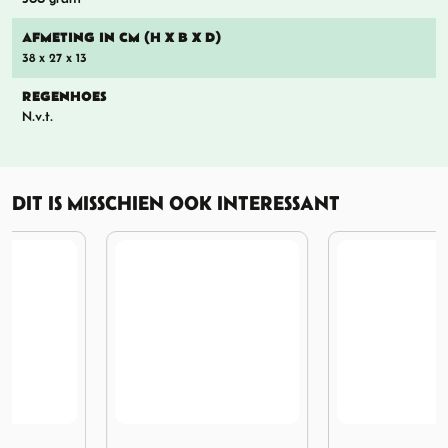
AFMETING IN CM (H X B X D)
38 x 27 x 13
REGENHOES
N.v.t.
DIT IS MISSCHIEN OOK INTERESSANT
en Burnt Orange
Afbeelding Fjallraven Re-Kanken UN Blue
Afbeelding Fjallraven Kanke