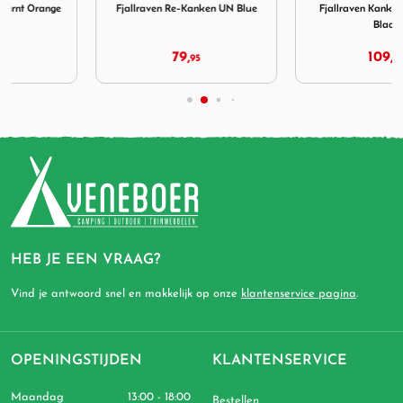
Fjallraven Re-Kanken UN Blue
Fjallraven Kanken Laptop 15"
Black
79,
109,
95
95
HEB JE EEN VRAAG?
Vind je antwoord snel en makkelijk op onze
klantenservice pagina
.
OPENINGSTIJDEN
KLANTENSERVICE
Maandag
13:00 - 18:00
Bestellen