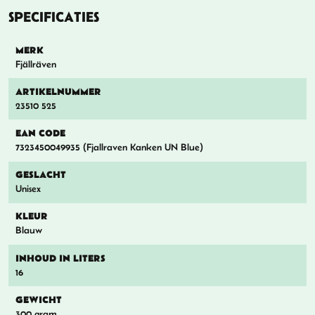
SPECIFICATIES
MERK
Fjällräven
ARTIKELNUMMER
23510 525
EAN CODE
7323450049935 (Fjallraven Kanken UN Blue)
GESLACHT
Unisex
KLEUR
Blauw
INHOUD IN LITERS
16
GEWICHT
300 gram