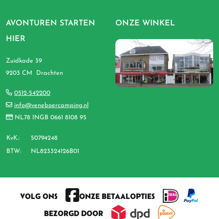
AVONTUREN STARTEN
ONZE WINKEL
HIER
Zuidkade 39
9203 CM Drachten
0512-542200
info@veneboercamping.nl
NL78 INGB 0661 8108 95
KvK.:
50794248
BTW:
NL823324126B01
VOLG ONS
ONZE BETAALOPTIES
BEZORGD DOOR