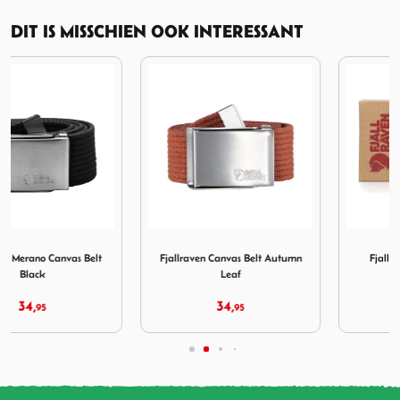
DIT IS MISSCHIEN OOK INTERESSANT
no Canvas Belt Black
Afbeelding Fjallraven Canvas Belt Autumn Leaf
Afbeelding Fjallraven Green
Fjallraven Canvas Belt Autumn
Fjallraven Greenland Wax
Leaf
34,
9,
95
95