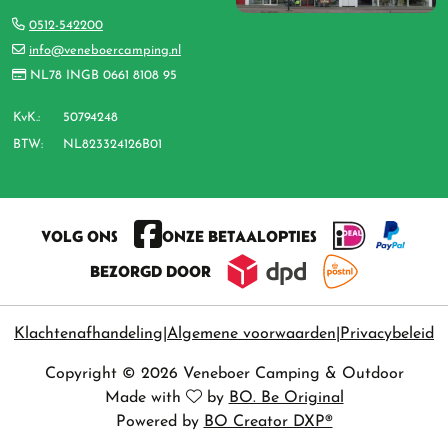
0512-542200
info@veneboercamping.nl
NL78 INGB 0661 8108 95
KvK.:
50794248
BTW:
NL823324126B01
VOLG ONS
ONZE BETAALOPTIES
BEZORGD DOOR
Klachtenafhandeling
Algemene voorwaarden
Privacybeleid
Copyright © 2026 Veneboer Camping & Outdoor
Made with
by
BO. Be Original
Powered by
BO Creator DXP®