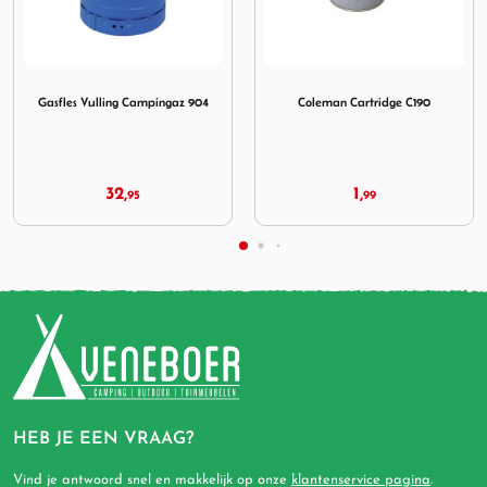
roen GEVULD
Afbeelding Gasfles Vulling Campingaz 904
Afbeelding Coleman Cartrid
Gasfles Vulling Campingaz 904
Coleman Cartridge C190
32,
1,
95
99
HEB JE EEN VRAAG?
Vind je antwoord snel en makkelijk op onze
klantenservice pagina
.