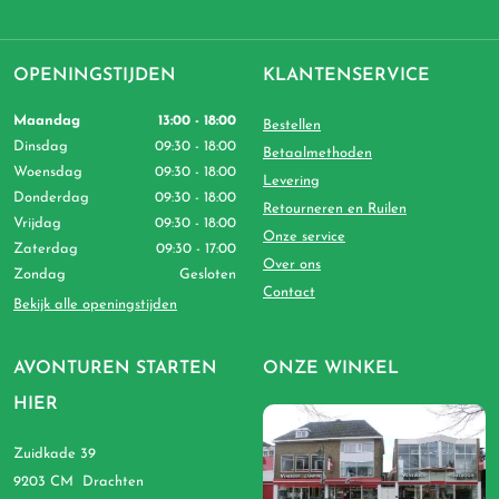
OPENINGSTIJDEN
KLANTENSERVICE
Maandag
13:00 - 18:00
Bestellen
Dinsdag
09:30 - 18:00
Betaalmethoden
Woensdag
09:30 - 18:00
Levering
Donderdag
09:30 - 18:00
Retourneren en Ruilen
Vrijdag
09:30 - 18:00
Onze service
Zaterdag
09:30 - 17:00
Over ons
Zondag
Gesloten
Contact
Bekijk alle openingstijden
AVONTUREN STARTEN
ONZE WINKEL
HIER
Zuidkade 39
9203 CM Drachten