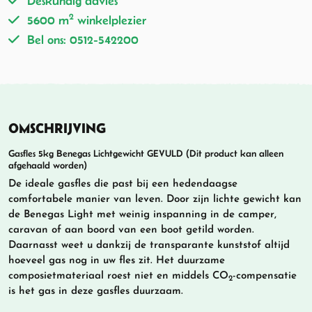
Deskundig advies
2
5600 m
winkelplezier
Bel ons: 0512-542200
OMSCHRIJVING
Gasfles 5kg Benegas Lichtgewicht GEVULD (Dit product kan alleen
afgehaald worden)
De ideale gasfles die past bij een hedendaagse
comfortabele manier van leven. Door zijn lichte gewicht kan
de Benegas Light met weinig inspanning in de camper,
caravan of aan boord van een boot getild worden.
Daarnasst weet u dankzij de transparante kunststof altijd
hoeveel gas nog in uw fles zit. Het duurzame
composietmateriaal roest niet en middels CO
-compensatie
2
is het gas in deze gasfles duurzaam.