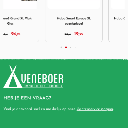
.
Grand XL Vlak Glas
Afbeelding Haba Smart Europe XL opzetspiegel
Afbeelding Haba Colt Opzets
Haba Smart Europe XL
Haba Colt Opzetspiegel Special
opzetspiegel
Vlak per set
19,
39,
23,
95
49,
95
95
95
HEB JE EEN VRAAG?
Vind je antwoord snel en makkelijk op onze
klantenservice pagina
.