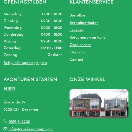
OPENINGSTIJDEN
KLANTENSERVICE
Maandag
13:00 - 18:00
Bestellen
Dinsdag
09:30 - 18:00
Betaalmethoden
Woensdag
09:30 - 18:00
Levering
Donderdag
09:30 - 18:00
Retourneren en Ruilen
Vrijdag
09:30 - 18:00
Onze service
Zaterdag
09:30 - 17:00
Over ons
Zondag
Gesloten
Contact
Bekijk alle openingstijden
AVONTUREN STARTEN
ONZE WINKEL
HIER
Zuidkade 39
9203 CM Drachten
0512-542200
info@veneboercamping.nl