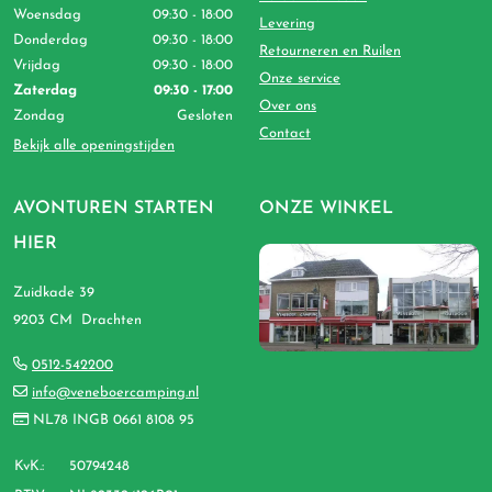
Woensdag
09:30 - 18:00
Levering
Donderdag
09:30 - 18:00
Retourneren en Ruilen
Vrijdag
09:30 - 18:00
Onze service
Zaterdag
09:30 - 17:00
Over ons
Zondag
Gesloten
Contact
Bekijk alle openingstijden
AVONTUREN STARTEN
ONZE WINKEL
HIER
Zuidkade 39
9203 CM Drachten
0512-542200
info@veneboercamping.nl
NL78 INGB 0661 8108 95
KvK.:
50794248