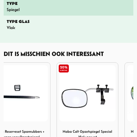
TYPE
Spiegel
TYPE GLAS
Vlak
DIT IS MISSCHIEN OOK INTERESSANT
20%
KORTING
t Spanrubbers + Gespen voor Opzetspiegel
Afbeelding Haba Colt Opzetspiegel Special Vlak per set
Afbeelding Haba Cancun Opz
Haba Colt Opzetspiegel Special
Haba Cancun Opzetspiegel per
Vlak per set
2 st.