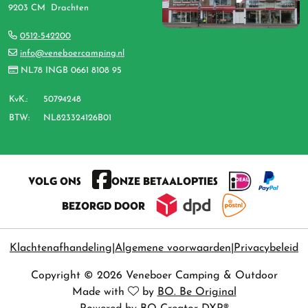
9203 CM Drachten
0512-542200
info@veneboercamping.nl
NL78 INGB 0661 8108 95
KvK.:
50794248
BTW:
NL823324126B01
VOLG ONS
ONZE BETAALOPTIES
BEZORGD DOOR
Klachtenafhandeling
Algemene voorwaarden
Privacybeleid
Copyright © 2026 Veneboer Camping & Outdoor
Made with
by
BO. Be Original