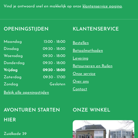
Vind je antwoord snel en makkelijk op onze
klantenservice pagina
.
OPENINGSTIJDEN
KLANTENSERVICE
Maandag
13:00 - 18:00
Bestellen
Dinsdag
09:30 - 18:00
Betaalmethoden
Woensdag
09:30 - 18:00
Levering
Donderdag
09:30 - 18:00
Retourneren en Ruilen
Vrijdag
09:30 - 18:00
Onze service
Zaterdag
09:30 - 17:00
Over ons
Zondag
Gesloten
Contact
Bekijk alle openingstijden
AVONTUREN STARTEN
ONZE WINKEL
HIER
Zuidkade 39