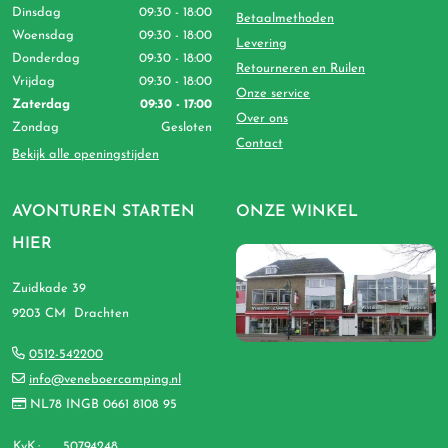
Dinsdag
09:30 - 18:00
Betaalmethoden
Woensdag
09:30 - 18:00
Levering
Donderdag
09:30 - 18:00
Retourneren en Ruilen
Vrijdag
09:30 - 18:00
Onze service
Zaterdag
09:30 - 17:00
Over ons
Zondag
Gesloten
Contact
Bekijk alle openingstijden
AVONTUREN STARTEN
ONZE WINKEL
HIER
Zuidkade 39
9203 CM Drachten
0512-542200
info@veneboercamping.nl
NL78 INGB 0661 8108 95
KvK.:
50794248