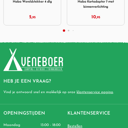
Haba Wereldstekker 4 dlg
Haba Kortadapter 7 met
binnenverlichting
5,
10,
95
95
HEB JE EEN VRAAG?
Vind je antwoord snel en makkelijk op onze
klantenservice pagina
.
OPENINGSTIJDEN
KLANTENSERVICE
Maandag
13:00 - 18:00
Bestellen