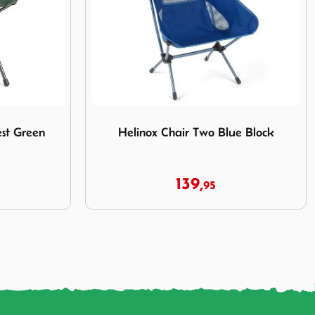
ir Forest Green
Afbeelding Helinox Chair Two Blue Block
est Green
Helinox Chair Two Blue Block
139,
95