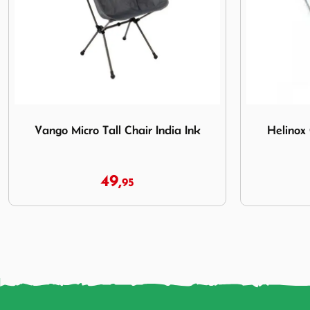
) Blackout Edition
Afbeelding Vango Micro Tall Chair India Ink
Afbeelding H
Vango Micro Tall Chair India Ink
Helinox
49,
95