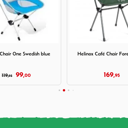
elinox Chair One Swedish blue
Afbeelding Helinox Café Cha
 Chair One Swedish blue
Helinox Café Chair For
99,
169,
119,
00
95
95