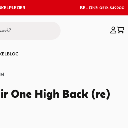
KELPLEZIER
BEL ONS: 0512-542200
KEL
BLOG
AN
ir One High Back (re)