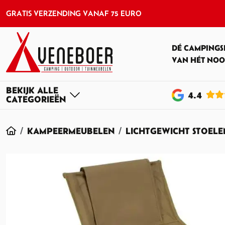
GRATIS VERZENDING VANAF 75 EURO
DÉ CAMPINGS
VAN HÉT NOO
4
.4
HOME
KAMPEERMEUBELEN
LICHTGEWICHT STOELE