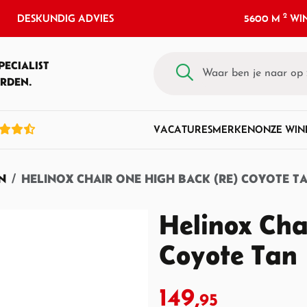
2
DESKUNDIG ADVIES
5600 M
WIN
PECIALIST
RDEN.
VACATURES
MERKEN
ONZE WIN
N
HELINOX CHAIR ONE HIGH BACK (RE) COYOTE T
Helinox Cha
Coyote Tan
149,
95