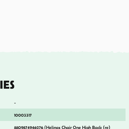
IES
-
10003317
8809874946276 (Helinox Chair One High Back (re)