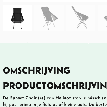
OMSCHRIJVING
PRODUCTOMSCHRIJVI
De
Sunset Chair (re)
van
Helinox
stop je misschien
hij past prima in je fietstas of kleine auto. De best