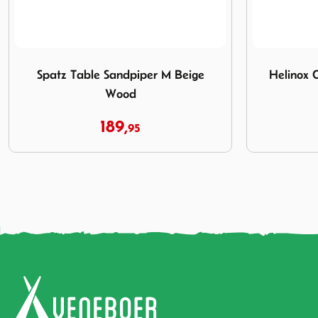
 Wood
Afbeelding Helinox Chair One High Back (re) Forest Green
Afbeelding E
Helinox Chair One High Back (re)
E
Forest Green
149,
95