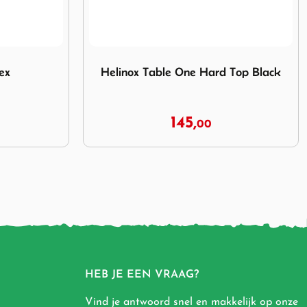
e Hard Top Black
Afbeelding Helinox Ball Feet Set 55 mm Larg
 Top Black
Helinox Ball Feet Set 55 mm Large
All Black
34,
95
HEB JE EEN VRAAG?
Vind je antwoord snel en makkelijk op onze