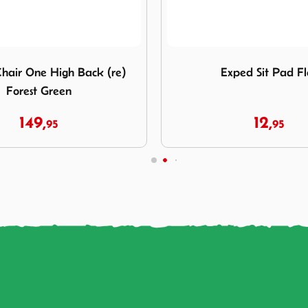
xped Sit Pad Flex
Afbeelding Helinox Table On
xped Sit Pad Flex
Helinox Table One Hard
12,
145,
95
00