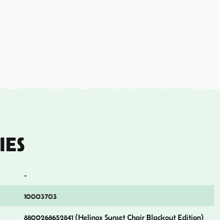
IES
-
10003703
8800268652841 (Helinox Sunset Chair Blackout Edition)