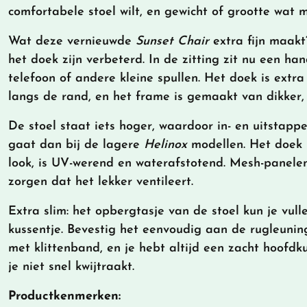
comfortabele stoel wilt, en gewicht of grootte wat m
Wat deze vernieuwde
Sunset Chair
extra fijn maak
het doek zijn verbeterd. In de zitting zit nu een han
telefoon of andere kleine spullen. Het doek is extr
langs de rand, en het frame is gemaakt van dikker,
De stoel staat iets hoger, waardoor in- en uitstapp
gaat dan bij de lagere
Helinox
modellen. Het doek 
look, is UV-werend en waterafstotend. Mesh-panele
zorgen dat het lekker ventileert.
Extra slim: het opbergtasje van de stoel kun je vul
kussentje. Bevestig het eenvoudig aan de rugleunin
met klittenband, en je hebt altijd een zacht hoofdk
je niet snel kwijtraakt.
Productkenmerken: