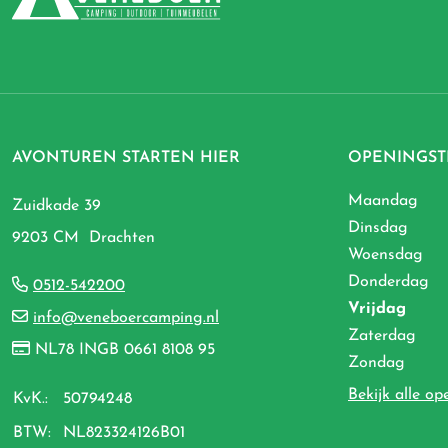
AVONTUREN STARTEN HIER
OPENINGST
Maandag
Zuidkade 39
Dinsdag
9203 CM Drachten
Woensdag
Donderdag
0512-542200
Vrijdag
info@veneboercamping.nl
Zaterdag
NL78 INGB 0661 8108 95
Zondag
Bekijk alle op
KvK.:
50794248
BTW:
NL823324126B01