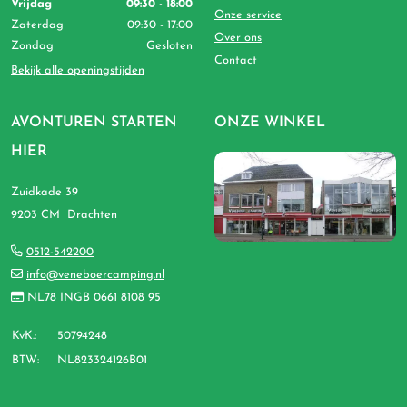
Vrijdag
09:30 - 18:00
Onze service
Zaterdag
09:30 - 17:00
Over ons
Zondag
Gesloten
Contact
Bekijk alle openingstijden
AVONTUREN STARTEN
ONZE WINKEL
HIER
Zuidkade 39
9203 CM Drachten
0512-542200
info@veneboercamping.nl
NL78 INGB 0661 8108 95
KvK.:
50794248
BTW:
NL823324126B01