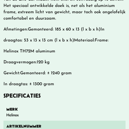
Het speciaal ontwikkelde doek is, net als het aluminium
frame, extreem licht van gewicht, maar toch ook ongelofelijk
comfortabel en duurzaam.
Afmetingen:Gemonteerd: 185 x 60 x 13 (l x b x h)In
draagtas: 53 x 13 x 13 cm (l x b x h)Materiaal:Frame:
Helinox TH72M aluminum
Draagvermogen:120 kg
Gewicht:Gemonteerd: ± 1240 gram
In draagtas: ± 1300 gram
SPECIFICATIES
MERK
Helinox
ARTIKELNUMMER