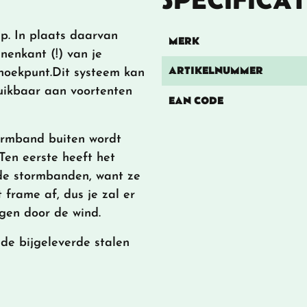
p. In plaats daarvan
MERK
nenkant (!) van je
ARTIKELNUMMER
n hoekpunt.Dit systeem kan
uikbaar aan voortenten
EAN CODE
tormband buiten wordt
Ten eerste heeft het
 de stormbanden, want ze
 frame af, dus je zal er
ngen door de wind.
 de bijgeleverde stalen