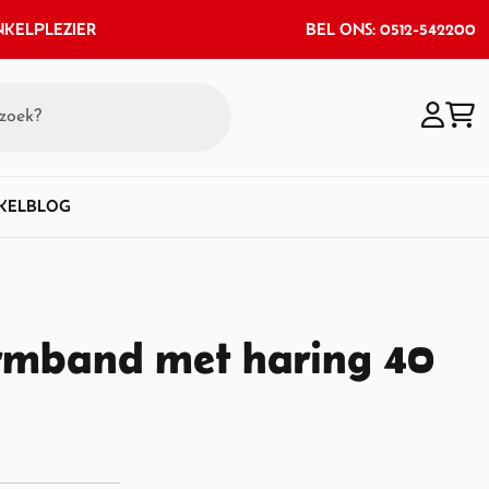
KELPLEZIER
BEL ONS: 0512-542200
KEL
BLOG
ormband met haring 40