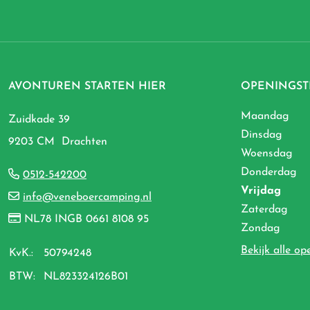
AVONTUREN STARTEN HIER
OPENINGST
Maandag
Zuidkade 39
Dinsdag
9203 CM Drachten
Woensdag
Donderdag
0512-542200
Vrijdag
info@veneboercamping.nl
Zaterdag
NL78 INGB 0661 8108 95
Zondag
Bekijk alle op
KvK.:
50794248
BTW:
NL823324126B01