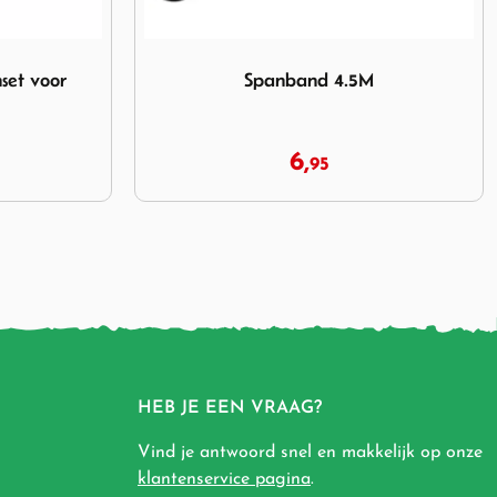
Afbeelding Bo-Camp Stormlijnset 3 stuks
M
Bo-Camp Stormlijnset 3 stuks
26,
95
HEB JE EEN VRAAG?
Vind je antwoord snel en makkelijk op onze
klantenservice pagina
.