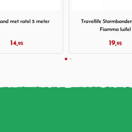
ravellife Stormbandenset voor Fiamma luifel
Afbeelding Spanband 4.5M
ife Stormbandenset voor
Spanband 4.5
Fiamma luifel
19,
6,
95
95