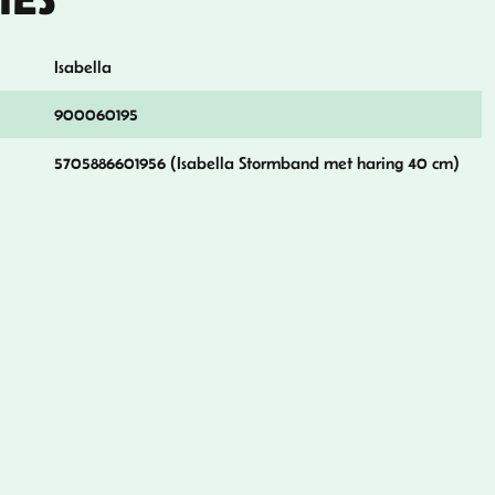
Isabella
900060195
5705886601956 (Isabella Stormband met haring 40 cm)