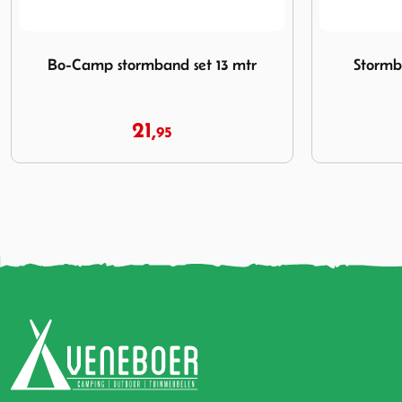
Afbeelding Stormband met ratel 5 meter
Afbeelding T
Stormband met ratel 5 meter
Travell
14,
95